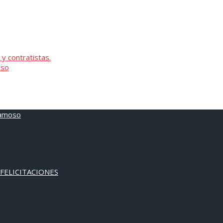
 y contratistas.
oso
 FELICITACIONES