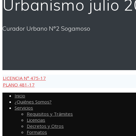
Urbanismo julio 
Curador Urbano N°2 Sogamoso
LICENCIA N° 475-17
PLANO 481-17
Inicio
¿Quiénes Somos?
Servicios
Requisitos y Trámites
Licencias
Decretos y Otros
Formatos