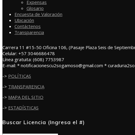
Expensas
Glosario
Encuesta de Valoración
Ubicación
Contáctenos
Transparencia
Carrera 11 #15-50 Oficina 106, (Pasaje Plaza Seis de Septiemb
Celular: +57 3046686478
Línea gratuita: (608) 7753987
E-mail: * notificacionescu2sogamoso@gmail.com * curaduria2
->
POLÍTICAS
->
TRANSPARENCIA
->
MAPA DEL SITIO
->
ESTADÍSTICAS
Buscar Licencia (Ingresa el #)