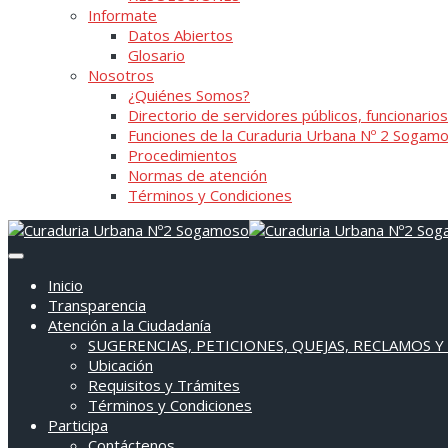
Informate
Datos Abiertos
Glosario
Nosotros
¿Quiénes Somos?
Directorio de servidores públicos, funcionarios
Funciones de la Curaduria Urbana Nº 2 Sogam
Procedimientos
Normas de atención
Términos y Condiciones
Inicio
Transparencia
Atención a la Ciudadanía
SUGERENCIAS, PETICIONES, QUEJAS, RECLAMOS Y
Ubicación
Requisitos y Trámites
Términos y Condiciones
Participa
Contáctenos