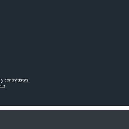
 y contratistas.
oso