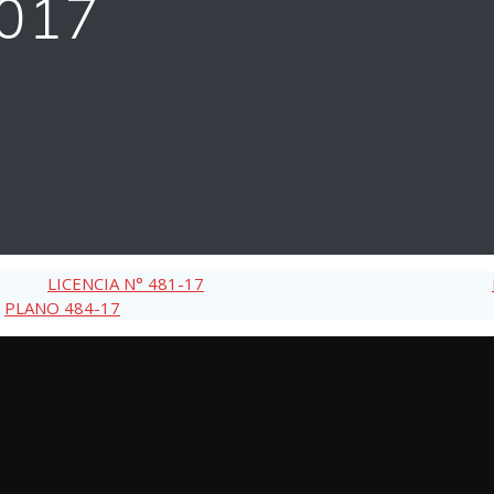
2017
LICENCIA N° 481-17
PLANO 484-17