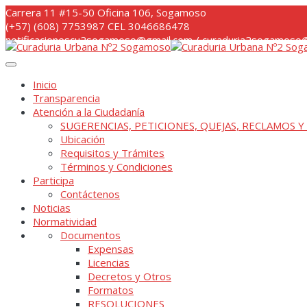
Skip
Carrera 11 #15-50 Oficina 106, Sogamoso
to
(+57) (608) 7753987 CEL 3046686478
content
notificacionescu2sogamoso@gmail.com / curaduria2sogamoso@
Inicio
Transparencia
Atención a la Ciudadanía
SUGERENCIAS, PETICIONES, QUEJAS, RECLAMOS Y
Ubicación
Requisitos y Trámites
Términos y Condiciones
Participa
Contáctenos
Noticias
Normatividad
Documentos
Expensas
Licencias
Decretos y Otros
Formatos
RESOLUCIONES