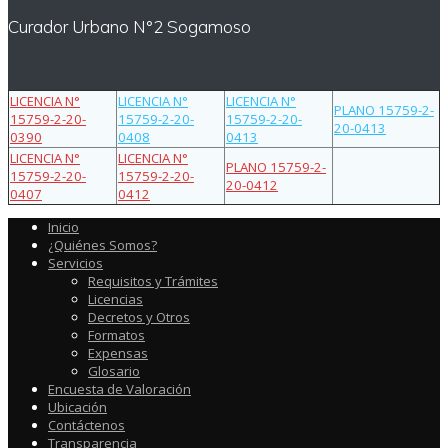
Curador Urbano N°2 Sogamoso
LICENCIA N°
LICENCIA N°
LICENCIA N°
PLANO 15759-2-
15759-2-20-
15759-2-20-
15759-2-20-
20-0413
0390
0408
0413
LICENCIA N°
LICENCIA N°
PLANO 15759-2-
15759-2-20-
15759-2-20-
20-0412
0407
0412
Inicio
¿Quiénes Somos?
Servicios
Requisitos y Trámites
Licencias
Decretos y Otros
Formatos
Expensas
Glosario
Encuesta de Valoración
Ubicación
Contáctenos
Transparencia