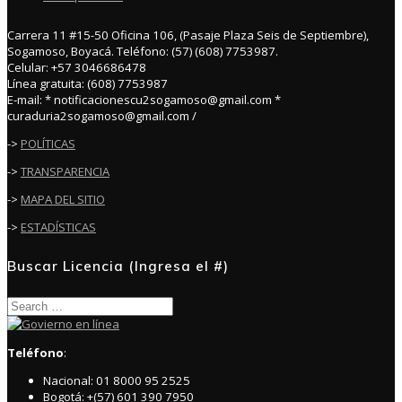
Carrera 11 #15-50 Oficina 106, (Pasaje Plaza Seis de Septiembre),
Sogamoso, Boyacá. Teléfono: (57) (608) 7753987.
Celular: +57 3046686478
Línea gratuita: (608) 7753987
E-mail: * notificacionescu2sogamoso@gmail.com *
curaduria2sogamoso@gmail.com /
->
POLÍTICAS
->
TRANSPARENCIA
->
MAPA DEL SITIO
->
ESTADÍSTICAS
Buscar Licencia (Ingresa el #)
Search
for:
Teléfono
:
Nacional: 01 8000 95 2525
Bogotá: +(57) 601 390 7950