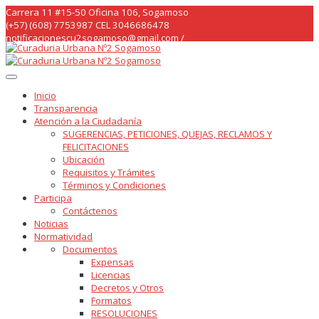
Skip
Carrera 11 #15-50 Oficina 106, Sogamoso
to
(+57) (608) 7753987 CEL 3046686478
content
notificacionescu2sogamoso@gmail.com /
curaduria2sogamoso@gmail.com /
Inicio
Transparencia
Atención a la Ciudadanía
SUGERENCIAS, PETICIONES, QUEJAS, RECLAMOS Y
FELICITACIONES
Ubicación
Requisitos y Trámites
Términos y Condiciones
Participa
Contáctenos
Noticias
Normatividad
Documentos
Expensas
Licencias
Decretos y Otros
Formatos
RESOLUCIONES