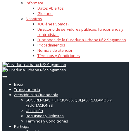
Informate
Datos Abiertos
Glosario
Nosotros
¿Quiénes Somos?
Directorio de servidores públicos, funcionarios y
contratistas.
Funciones de la Curaduria Urbana Nº 2 Sogamoso
Procedimientos
Normas de atención
Términos y Condiciones
Inicio
Transparencia
Atención a la Ciudadanía
SUGERENCIAS, PETICIONES, QUEJAS, RECLAMOS Y
FELICITACIONES
Ubicación
Requisitos y Trámites
Términos y Condiciones
Participa