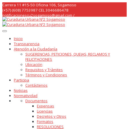
Skip
Carrera 11 #15-50 Oficina 106, Sogamoso
to
(+57) (608) 7753987 CEL 3046686478
content
notificacionescu2sogamoso@gmail.com /
curaduria2sogamoso@gmail.com /
Inicio
Transparencia
Atención a la Ciudadanía
SUGERENCIAS, PETICIONES, QUEJAS, RECLAMOS Y
FELICITACIONES
Ubicación
Requisitos y Trámites
Términos y Condiciones
Participa
Contáctenos
Noticias
Normatividad
Documentos
Expensas
Licencias
Decretos y Otros
Formatos
RESOLUCIONES