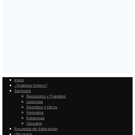
Inicio
¿Quiénes Somos?
Servicios
Requisitos y Trámites
Licencias
Decretos y Otros
Formatos
Expensas
Glosario
Encuesta de Valoración
Ubicación