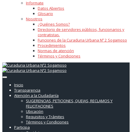
Informate
Datos Abiertos
Glosario
Nosotros
¿Quiénes Somos?
Directorio de servidores públicos, funcionarios y
contratistas.
Funciones de la Curaduria Urbana Nº 2 Sogamoso
Procedimientos
Normas de atención
Términos y Condiciones
Inicio
Transparencia
Atención a la Ciudadanía
SUGERENCIAS, PETICIONES, QUEJAS, RECLAMOS Y
FELICITACIONES
Ubicación
Requisitos y Trámites
Términos y Condiciones
Participa