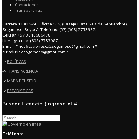
Contáctenos
Transparencia
Carrera 11 #15-50 Oficina 106, (Pasaje Plaza Seis de Septiembre),
Sogamoso, Boyacá. Teléfono: (57) (608) 7753987.
Celular: +57 3046686478
Línea gratuita: (608) 7753987
E-mail: * notificacionescu2sogamoso@gmail.com *
curaduria2sogamoso@gmail.com /
->
POLÍTICAS
->
TRANSPARENCIA
->
MAPA DEL SITIO
->
ESTADÍSTICAS
Buscar Licencia (Ingresa el #)
Search
for:
Teléfono
: