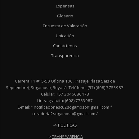
Expensas
Glosario
Encuesta de Valoración
Ubicación
Contáctenos
Transparencia
Carrera 11 #15-50 Oficina 106, (Pasaje Plaza Seis de
Septiembre), Sogamoso, Boyacá. Teléfono: (57) (608) 7753987.
Celular: +57 3046686478
Línea gratuita: (608) 7753987
E-mail: * notificacionescu2sogamoso@gmail.com *
curaduria2sogamoso@gmail.com /
->
POLÍTICAS
->
TRANSPARENCIA