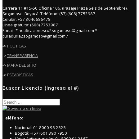
Carrera 11 #15-50 Oficina 106, (Pasaje Plaza Seis de Septiembre),
Sogamoso, Boyacá. Teléfono: (57) (608) 7753987.
Celular: +57 3046686478
Línea gratuita: (608) 7753987
E-mail: * notificacionescu2sogamoso@gmail.com *
curaduria2sogamoso@gmail.com /
->
POLÍTICAS
->
TRANSPARENCIA
->
MAPA DEL SITIO
->
ESTADÍSTICAS
Buscar Licencia (Ingresa el #)
Search
for:
Teléfono
:
Nacional: 01 8000 95 2525
Bogotá: +(57) 601 390 7950
Línea Anticorrupción: 01 8000 91 2667