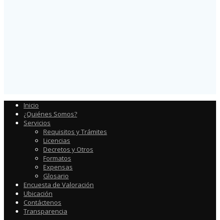
Inicio
¿Quiénes Somos?
Servicios
Requisitos y Trámites
Licencias
Decretos y Otros
Formatos
Expensas
Glosario
Encuesta de Valoración
Ubicación
Contáctenos
Transparencia