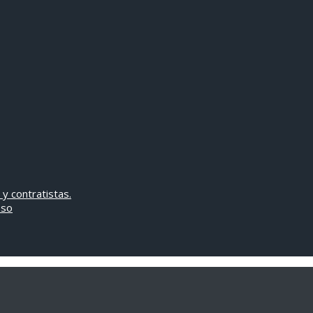
 y contratistas.
oso