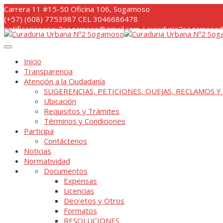
Skip
Carrera 11 #15-50 Oficina 106, Sogamoso
to
(+57) (608) 7753987 CEL 3046686478
content
notificacionescu2sogamoso@gmail.com / curaduria2sogamoso@
Inicio
Transparencia
Atención a la Ciudadanía
SUGERENCIAS, PETICIONES, QUEJAS, RECLAMOS Y
Ubicación
Requisitos y Trámites
Términos y Condiciones
Participa
Contáctenos
Noticias
Normatividad
Documentos
Expensas
Licencias
Decretos y Otros
Formatos
RESOLUCIONES