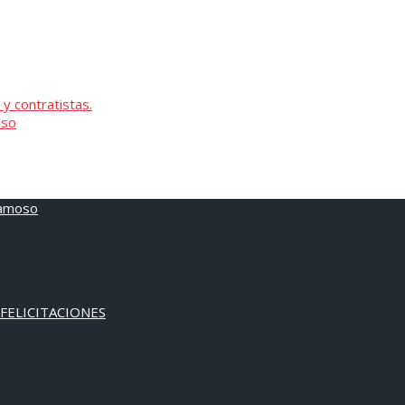
 y contratistas.
oso
 FELICITACIONES