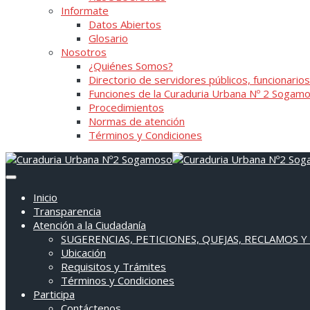
Informate
Datos Abiertos
Glosario
Nosotros
¿Quiénes Somos?
Directorio de servidores públicos, funcionarios
Funciones de la Curaduria Urbana Nº 2 Sogam
Procedimientos
Normas de atención
Términos y Condiciones
Inicio
Transparencia
Atención a la Ciudadanía
SUGERENCIAS, PETICIONES, QUEJAS, RECLAMOS Y
Ubicación
Requisitos y Trámites
Términos y Condiciones
Participa
Contáctenos