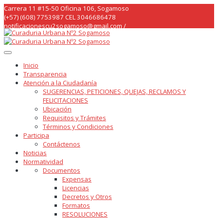
Skip
Carrera 11 #15-50 Oficina 106, Sogamoso
to
(+57) (608) 7753987 CEL 3046686478
content
notificacionescu2sogamoso@gmail.com /
curaduria2sogamoso@gmail.com /
Inicio
Transparencia
Atención a la Ciudadanía
SUGERENCIAS, PETICIONES, QUEJAS, RECLAMOS Y
FELICITACIONES
Ubicación
Requisitos y Trámites
Términos y Condiciones
Participa
Contáctenos
Noticias
Normatividad
Documentos
Expensas
Licencias
Decretos y Otros
Formatos
RESOLUCIONES