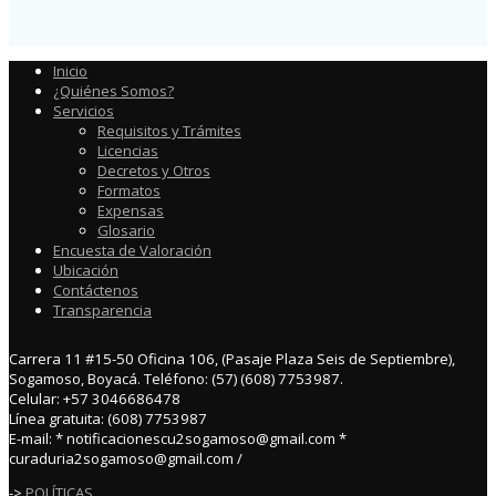
Inicio
¿Quiénes Somos?
Servicios
Requisitos y Trámites
Licencias
Decretos y Otros
Formatos
Expensas
Glosario
Encuesta de Valoración
Ubicación
Contáctenos
Transparencia
Carrera 11 #15-50 Oficina 106, (Pasaje Plaza Seis de Septiembre),
Sogamoso, Boyacá. Teléfono: (57) (608) 7753987.
Celular: +57 3046686478
Línea gratuita: (608) 7753987
E-mail: * notificacionescu2sogamoso@gmail.com *
curaduria2sogamoso@gmail.com /
->
POLÍTICAS