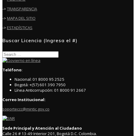
->
TRANSPARENCIA
->
MAPA DEL SITIO
->
ESTADÍSTICAS
Buscar Licencia (Ingresa el #)
Search
for:
Teléfono
:
Nacional: 01 8000 95 2525
Bogotá: +(57) 601 390 7950
Línea Anticorrupción: 01 8000 91 2667
Correo Institucional:
soporteccc@mintic.gov.co
Sede Principal y Atención al Ciudadano
Calle 26 # 13-49 Interior 201, Bogotá D.C. Colombia.