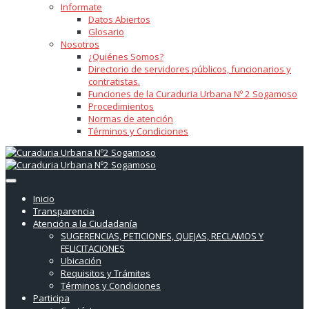
Informate
Datos Abiertos
Glosario
Nosotros
¿Quiénes Somos?
Directorio de servidores públicos, funcionarios y
contratistas.
Funciones de la Curaduria Urbana Nº 2 Sogamoso
Procedimientos
Normas de atención
Términos y Condiciones
Inicio
Transparencia
Atención a la Ciudadanía
SUGERENCIAS, PETICIONES, QUEJAS, RECLAMOS Y
FELICITACIONES
Ubicación
Requisitos y Trámites
Términos y Condiciones
Participa