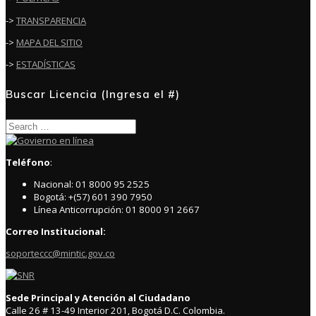
->
TRANSPARENCIA
->
MAPA DEL SITIO
->
ESTADÍSTICAS
Buscar Licencia (Ingresa el #)
Search
for:
Teléfono
:
Nacional: 01 8000 95 2525
Bogotá: +(57) 601 390 7950
Línea Anticorrupción: 01 8000 91 2667
Correo Institucional:
soporteccc@mintic.gov.co
Sede Principal y Atención al Ciudadano
Calle 26 # 13-49 Interior 201, Bogotá D.C. Colombia.