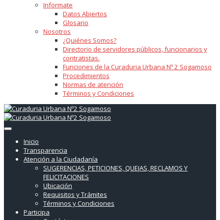
Informate
Datos Abiertos
Glosario
Nosotros
¿Quiénes Somos?
Directorio de servidores públicos, funcionarios y
contratistas.
Funciones de la Curaduria Urbana Nº 2 Sogamoso
Procedimientos
Normas de atención
Términos y Condiciones
Inicio
Transparencia
Atención a la Ciudadanía
SUGERENCIAS, PETICIONES, QUEJAS, RECLAMOS Y
FELICITACIONES
Ubicación
Requisitos y Trámites
Términos y Condiciones
Participa