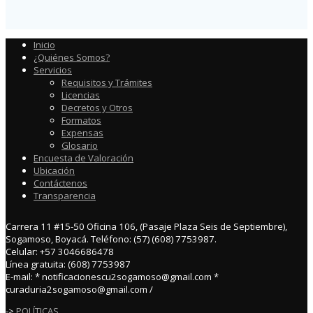
Inicio
¿Quiénes Somos?
Servicios
Requisitos y Trámites
Licencias
Decretos y Otros
Formatos
Expensas
Glosario
Encuesta de Valoración
Ubicación
Contáctenos
Transparencia
Carrera 11 #15-50 Oficina 106, (Pasaje Plaza Seis de Septiembre),
Sogamoso, Boyacá. Teléfono: (57) (608) 7753987.
Celular: +57 3046686478
Línea gratuita: (608) 7753987
E-mail: * notificacionescu2sogamoso@gmail.com *
curaduria2sogamoso@gmail.com /
->
POLÍTICAS