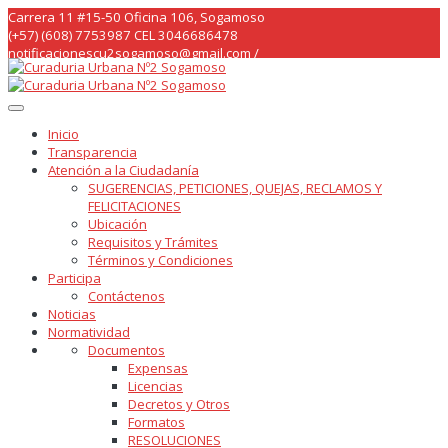
Skip
Carrera 11 #15-50 Oficina 106, Sogamoso
to
(+57) (608) 7753987 CEL 3046686478
content
notificacionescu2sogamoso@gmail.com /
curaduria2sogamoso@gmail.com /
Inicio
Transparencia
Atención a la Ciudadanía
SUGERENCIAS, PETICIONES, QUEJAS, RECLAMOS Y
FELICITACIONES
Ubicación
Requisitos y Trámites
Términos y Condiciones
Participa
Contáctenos
Noticias
Normatividad
Documentos
Expensas
Licencias
Decretos y Otros
Formatos
RESOLUCIONES