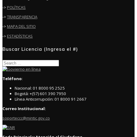
->
POLÍTICAS
->
TRANSPARENCIA
->
MAPA DEL SITIO
->
ESTADÍSTICAS
Buscar Licencia (Ingresa el #)
Search
for:
Teléfono
:
Nacional: 01 8000 95 2525
Bogotá: +(57) 601 390 7950
Línea Anticorrupción: 01 8000 91 2667
Correo Institucional:
soporteccc@mintic.gov.co