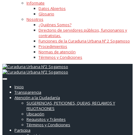
Informate
Datos Abiertos
Glosario
Nosotros
¿Quiénes Somos?
Directorio de servidores públicos, funcionarios y
contratistas.
Funciones de la Curaduria Urbana Nº 2 Sogamoso
Procedimientos
Normas de atención
Términos y Condiciones
Inicio
Transparencia
Atención a la Ciudadanía
SUGERENCIAS, PETICIONES, QUEJAS, RECLAMOS Y
FELICITACIONES
Ubicación
Requisitos y Trámites
Términos y Condiciones
Participa