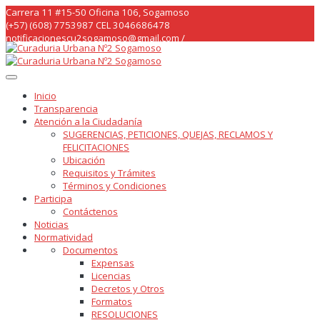
Skip
Carrera 11 #15-50 Oficina 106, Sogamoso
to
(+57) (608) 7753987 CEL 3046686478
content
notificacionescu2sogamoso@gmail.com /
curaduria2sogamoso@gmail.com /
Inicio
Transparencia
Atención a la Ciudadanía
SUGERENCIAS, PETICIONES, QUEJAS, RECLAMOS Y
FELICITACIONES
Ubicación
Requisitos y Trámites
Términos y Condiciones
Participa
Contáctenos
Noticias
Normatividad
Documentos
Expensas
Licencias
Decretos y Otros
Formatos
RESOLUCIONES