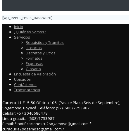
[wp_event_reset_password]
Inicio
¿Quiénes Somos?
Servicios
Requisitos y Trámites
Licencias
Decretos y Otros
Formatos
Expensas
Glosario
Encuesta de Valoración
Ubicación
Contáctenos
Transparencia
Carrera 11 #15-50 Oficina 106, (Pasaje Plaza Seis de Septiembre),
Sogamoso, Boyacá. Teléfono: (57) (608) 7753987.
Celular: +57 3046686478
Línea gratuita: (608) 7753987
E-mail: * notificacionescu2sogamoso@gmail.com *
curaduria2sogamoso@gmail.com /