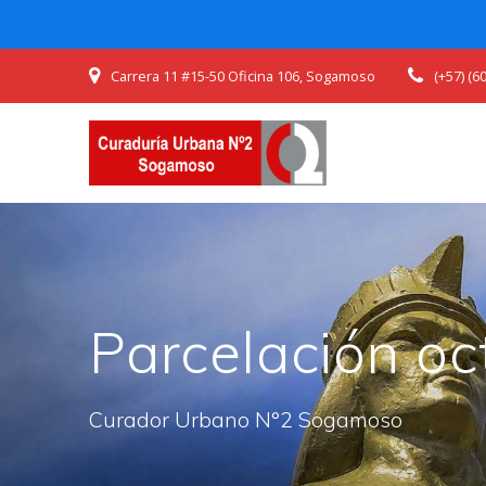
Skip
Carrera 11 #15-50 Oficina 106, Sogamoso
(+57) (
to
content
Parcelación o
Curador Urbano N°2 Sogamoso