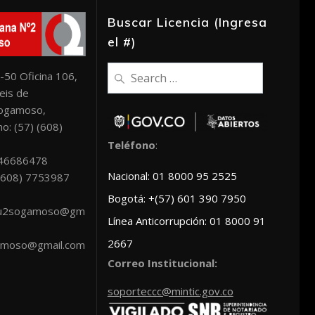
Buscar Licencia (Ingresa
el #)
Search
-50 Oficina 106,
for:
eis de
Sogamoso,
o: (57) (608)
Teléfono
:
046686478
Nacional: 01 8000 95 2525
: (608) 7753987
Bogotá: +(57) 601 390 7950
scu2sogamoso@gm
Línea Anticorrupción: 01 8000 91
2667
amoso@gmail.com
Correo Institucional:
soporteccc@mintic.gov.co