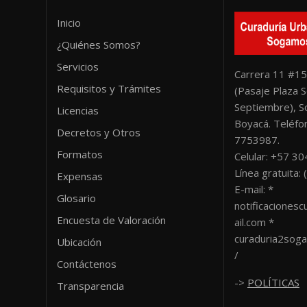
Inicio
¿Quiénes Somos?
Servicios
Carrera 11 #15
Requisitos y Trámites
(Pasaje Plaza S
Septiembre), 
Licencias
Boyacá. Teléfon
Decretos y Otros
7753987.
Formatos
Celular: +57 3
Línea gratuita
Expensas
E-mail: *
Glosario
notificacione
Encuesta de Valoración
ail.com *
curaduria2sog
Ubicación
/
Contáctenos
->
POLÍTICAS
Transparencia