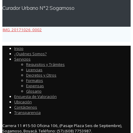
Curador Urbano N°2 Sogamoso
IMG_20171026_0002
Inicio
¿Quiénes Somos?
Servicios
Requisitos y Trámites
Licencias
Decretos y Otros
Formatos
Expensas
Glosario
Encuesta de Valoración
Ubicación
Contáctenos
Transparencia
Carrera 11 #15-50 Oficina 106, (Pasaje Plaza Seis de Septiembre),
Sogamoso, Boyacá. Teléfono: (57) (608) 7753987.