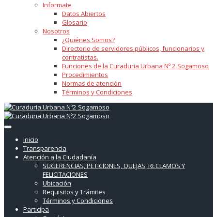
Informate
Datos Abiertos
Glosario
Nosotros
¿Quiénes Somos?
Directorio de servidores públicos, funcionarios y
contratistas.
Funciones de la Curaduria Urbana Nº 2 Sogamoso
Procedimientos
Normas de atención
Términos y Condiciones
Inicio
Transparencia
Atención a la Ciudadanía
SUGERENCIAS, PETICIONES, QUEJAS, RECLAMOS Y
FELICITACIONES
Ubicación
Requisitos y Trámites
Términos y Condiciones
Participa