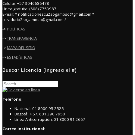
Celular: +57 3046686478
Línea gratuita: (608) 7753987
E-mail: * notificacionescu2sogamoso@gmail.com *
curaduria2sogamoso@gmail.com /
->
POLÍTICAS
->
TRANSPARENCIA
->
MAPA DEL SITIO
->
ESTADÍSTICAS
Buscar Licencia (Ingresa el #)
Search
for:
Teléfono
:
Nacional: 01 8000 95 2525
Bogotá: +(57) 601 390 7950
Línea Anticorrupción: 01 8000 91 2667
Correo Institucional: