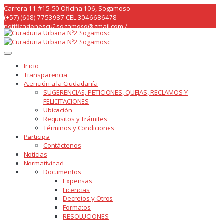
Skip
Carrera 11 #15-50 Oficina 106, Sogamoso
to
(+57) (608) 7753987 CEL 3046686478
content
notificacionescu2sogamoso@gmail.com /
curaduria2sogamoso@gmail.com /
Inicio
Transparencia
Atención a la Ciudadanía
SUGERENCIAS, PETICIONES, QUEJAS, RECLAMOS Y
FELICITACIONES
Ubicación
Requisitos y Trámites
Términos y Condiciones
Participa
Contáctenos
Noticias
Normatividad
Documentos
Expensas
Licencias
Decretos y Otros
Formatos
RESOLUCIONES