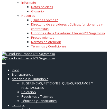
Informate
Datos Abiertos
Glosario
Nosotros
¿Quiénes Somos?
Directorio de servidores públicos, funcionarios y
contratistas.
Funciones de la Curaduria Urbana Nº 2 Sogamoso
Procedimientos
Normas de atención
Términos y Condiciones
Inicio
Transparencia
Atención a la Ciudadanía
SUGERENCIAS, PETICIONES, QUEJAS, RECLAMOS Y
FELICITACIONES
Ubicación
Requisitos y Trámites
Términos y Condiciones
Participa