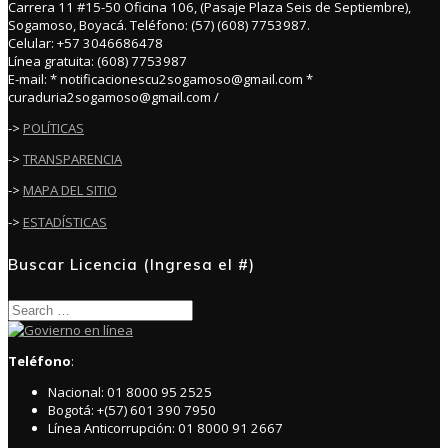
Carrera 11 #15-50 Oficina 106, (Pasaje Plaza Seis de Septiembre),
Sogamoso, Boyacá. Teléfono: (57) (608) 7753987.
Celular: +57 3046686478
Línea gratuita: (608) 7753987
E-mail: * notificacionescu2sogamoso@gmail.com *
curaduria2sogamoso@gmail.com /
->
POLÍTICAS
->
TRANSPARENCIA
->
MAPA DEL SITIO
->
ESTADÍSTICAS
Buscar Licencia (Ingresa el #)
Search
for:
Teléfono
:
Nacional: 01 8000 95 2525
Bogotá: +(57) 601 390 7950
Línea Anticorrupción: 01 8000 91 2667