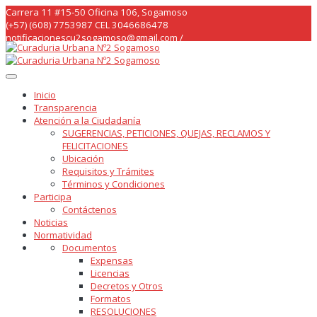
Skip
Carrera 11 #15-50 Oficina 106, Sogamoso
to
(+57) (608) 7753987 CEL 3046686478
content
notificacionescu2sogamoso@gmail.com /
curaduria2sogamoso@gmail.com /
Inicio
Transparencia
Atención a la Ciudadanía
SUGERENCIAS, PETICIONES, QUEJAS, RECLAMOS Y
FELICITACIONES
Ubicación
Requisitos y Trámites
Términos y Condiciones
Participa
Contáctenos
Noticias
Normatividad
Documentos
Expensas
Licencias
Decretos y Otros
Formatos
RESOLUCIONES