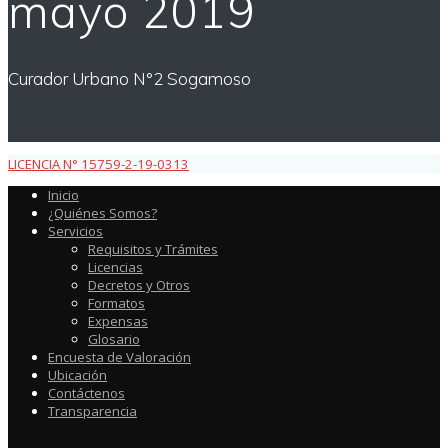
mayo 2019
Curador Urbano N°2 Sogamoso
LICENCIA N° 15759-2-19-0313
Inicio
¿Quiénes Somos?
Servicios
Requisitos y Trámites
Licencias
Decretos y Otros
Formatos
Expensas
Glosario
Encuesta de Valoración
Ubicación
Contáctenos
Transparencia