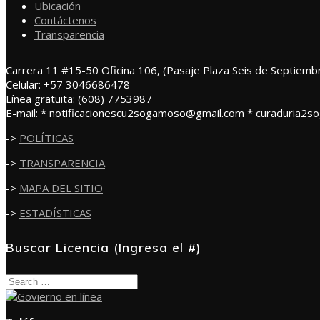
Ubicación
Contáctenos
Transparencia
Carrera 11 #15-50 Oficina 106, (Pasaje Plaza Seis de Septiemb
Celular: +57 3046686478
Línea gratuita: (608) 7753987
E-mail: * notificacionescu2sogamoso@gmail.com * curaduria2
->
POLÍTICAS
->
TRANSPARENCIA
->
MAPA DEL SITIO
->
ESTADÍSTICAS
Buscar Licencia (Ingresa el #)
Search
for: