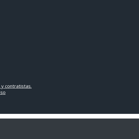
 y contratistas.
oso