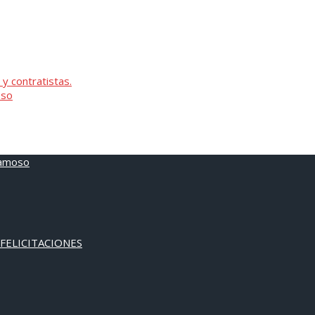
 y contratistas.
oso
 FELICITACIONES