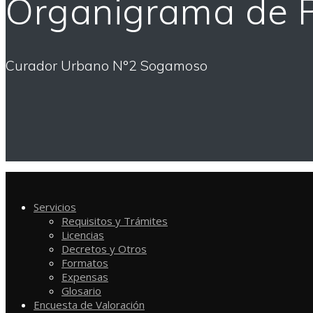
Organigrama de 
Curador Urbano N°2 Sogamoso
Servicios
Requisitos y Trámites
Licencias
Decretos y Otros
Formatos
Expensas
Glosario
Encuesta de Valoración