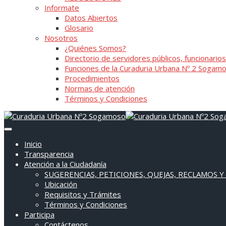
Informate
Datos Abiertos
Glosario
Nosotros
¿Quiénes Somos?
Directorio de servidores públicos, funcionarios
Funciones de la Curaduria Urbana Nº 2 Sogam
Procedimientos
Normas de atención
Términos y Condiciones
Inicio
Transparencia
Atención a la Ciudadanía
SUGERENCIAS, PETICIONES, QUEJAS, RECLAMOS Y
Ubicación
Requisitos y Trámites
Términos y Condiciones
Participa
Contáctenos