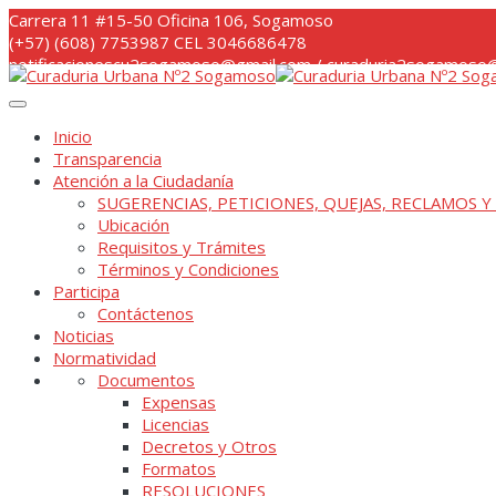
Skip
Carrera 11 #15-50 Oficina 106, Sogamoso
to
(+57) (608) 7753987 CEL 3046686478
content
notificacionescu2sogamoso@gmail.com / curaduria2sogamoso@
Inicio
Transparencia
Atención a la Ciudadanía
SUGERENCIAS, PETICIONES, QUEJAS, RECLAMOS Y
Ubicación
Requisitos y Trámites
Términos y Condiciones
Participa
Contáctenos
Noticias
Normatividad
Documentos
Expensas
Licencias
Decretos y Otros
Formatos
RESOLUCIONES