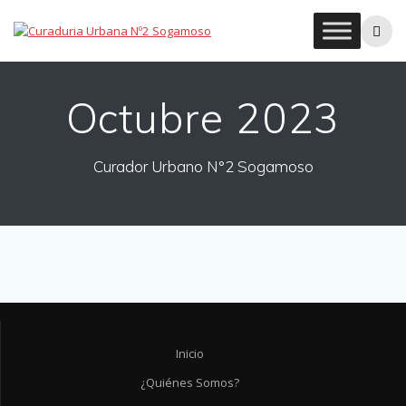
Skip
to
content
Octubre 2023
Curador Urbano N°2 Sogamoso
Inicio
¿Quiénes Somos?