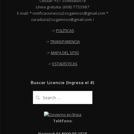
Celular: +57 3046686478
Línea gratuita: (608) 7753987
E-mail: * notificacionescu2sogamoso@gmail.com *
curaduria2sogamoso@gmail.com /
->
POLÍTICAS
->
TRANSPARENCIA
->
MAPA DEL SITIO
->
ESTADÍSTICAS
Buscar Licencia (Ingresa el #)
Search
for:
Teléfono
:
Nacional: 01 8000 95 2525