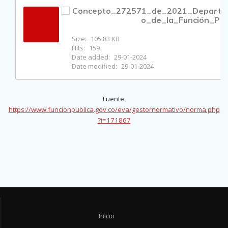
Concepto_272571_de_2021_Departam
o_de_la_Función_Púb
Size:
105.83 KB
Hits:
159
Date added:
29-01-2024
Date modified:
29-01-2024
Fuente:
https://www.funcionpublica.gov.co/eva/gestornormativo/norma.php
?i=171867
Inicio