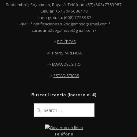
Septiembre), Sogamoso, Boyacá. Teléfono: (57) (608) 7753987.
Celular: +57 3046686478
Línea gratuita: (608) 7753987
E-mail: * notificacionescu2sogamoso@gmail.com *
curaduria2sogamoso@gmail.com /
->
POLÍTICAS
->
TRANSPARENCIA
->
MAPA DEL SITIO
->
ESTADÍSTICAS
Buscar Licencia (Ingresa el #)
Search
for:
Teléfono
: