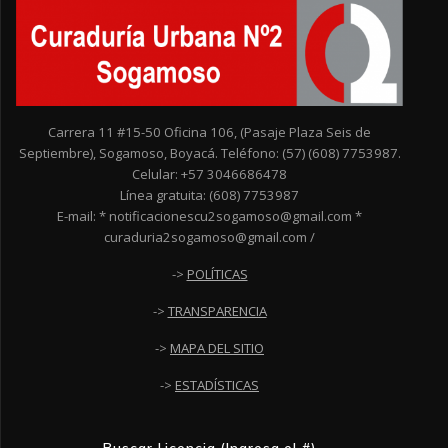
Carrera 11 #15-50 Oficina 106, (Pasaje Plaza Seis de
Septiembre), Sogamoso, Boyacá. Teléfono: (57) (608) 7753987.
Celular: +57 3046686478
Línea gratuita: (608) 7753987
E-mail: * notificacionescu2sogamoso@gmail.com *
curaduria2sogamoso@gmail.com /
->
POLÍTICAS
->
TRANSPARENCIA
->
MAPA DEL SITIO
->
ESTADÍSTICAS
Buscar Licencia (Ingresa el #)