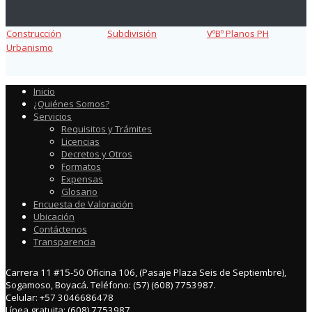
Construcción
Subdivisión
VºBº Planos PH
Urbanismo
Inicio
¿Quiénes Somos?
Servicios
Requisitos y Trámites
Licencias
Decretos y Otros
Formatos
Expensas
Glosario
Encuesta de Valoración
Ubicación
Contáctenos
Transparencia
Carrera 11 #15-50 Oficina 106, (Pasaje Plaza Seis de Septiembre),
Sogamoso, Boyacá. Teléfono: (57) (608) 7753987.
Celular: +57 3046686478
Línea gratuita: (608) 7753987