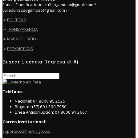
E-mail: * notificacionescu2sogamoso@gmail.com *
curaduria2sogamoso@gmail.com /
->
POLÍTICAS
->
TRANSPARENCIA
->
MAPA DEL SITIO
->
ESTADÍSTICAS
Buscar Licencia (Ingresa el #)
Search
for:
Teléfono
:
Nacional: 01 8000 95 2525
Bogotá: +(57) 601 390 7950
Línea Anticorrupción: 01 8000 91 2667
Correo Institucional:
soporteccc@mintic.gov.co