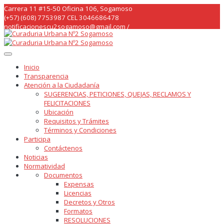
Skip
Carrera 11 #15-50 Oficina 106, Sogamoso
to
(+57) (608) 7753987 CEL 3046686478
content
notificacionescu2sogamoso@gmail.com /
curaduria2sogamoso@gmail.com /
Inicio
Transparencia
Atención a la Ciudadanía
SUGERENCIAS, PETICIONES, QUEJAS, RECLAMOS Y
FELICITACIONES
Ubicación
Requisitos y Trámites
Términos y Condiciones
Participa
Contáctenos
Noticias
Normatividad
Documentos
Expensas
Licencias
Decretos y Otros
Formatos
RESOLUCIONES