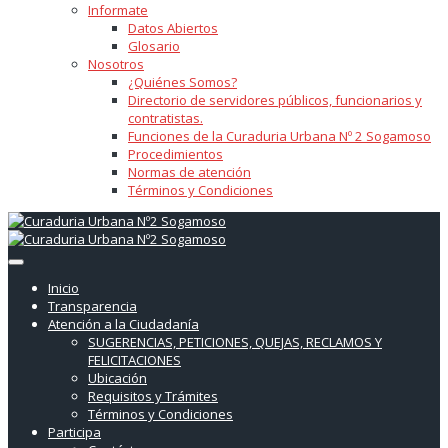
Informate
Datos Abiertos
Glosario
Nosotros
¿Quiénes Somos?
Directorio de servidores públicos, funcionarios y
contratistas.
Funciones de la Curaduria Urbana Nº 2 Sogamoso
Procedimientos
Normas de atención
Términos y Condiciones
Inicio
Transparencia
Atención a la Ciudadanía
SUGERENCIAS, PETICIONES, QUEJAS, RECLAMOS Y
FELICITACIONES
Ubicación
Requisitos y Trámites
Términos y Condiciones
Participa