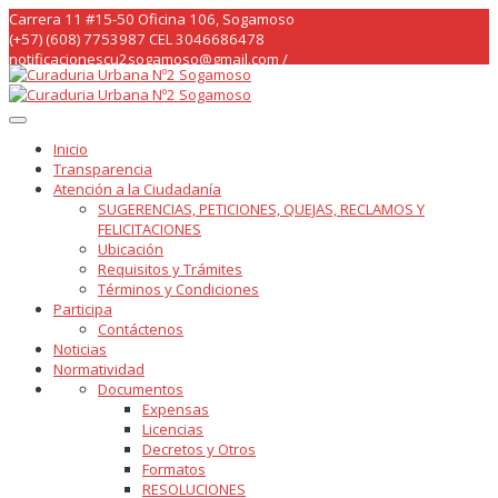
Skip
Carrera 11 #15-50 Oficina 106, Sogamoso
to
(+57) (608) 7753987 CEL 3046686478
content
notificacionescu2sogamoso@gmail.com /
curaduria2sogamoso@gmail.com /
Inicio
Transparencia
Atención a la Ciudadanía
SUGERENCIAS, PETICIONES, QUEJAS, RECLAMOS Y
FELICITACIONES
Ubicación
Requisitos y Trámites
Términos y Condiciones
Participa
Contáctenos
Noticias
Normatividad
Documentos
Expensas
Licencias
Decretos y Otros
Formatos
RESOLUCIONES