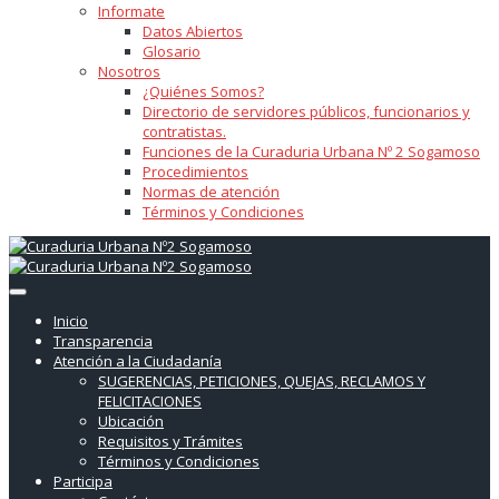
Informate
Datos Abiertos
Glosario
Nosotros
¿Quiénes Somos?
Directorio de servidores públicos, funcionarios y
contratistas.
Funciones de la Curaduria Urbana Nº 2 Sogamoso
Procedimientos
Normas de atención
Términos y Condiciones
Inicio
Transparencia
Atención a la Ciudadanía
SUGERENCIAS, PETICIONES, QUEJAS, RECLAMOS Y
FELICITACIONES
Ubicación
Requisitos y Trámites
Términos y Condiciones
Participa