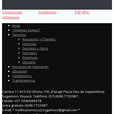
Construcción
Subdivisión
V°B° RPH
Urbanismo
Inicio
¿Quiénes Somos?
Servicios
Requisitos y Trámites
Licencias
Decretos y Otros
Formatos
Expensas
Glosario
Encuesta de Valoración
Ubicación
Contáctenos
Transparencia
Carrera 11 #15-50 Oficina 106, (Pasaje Plaza Seis de Septiembre),
Sogamoso, Boyacá. Teléfono: (57) (608) 7753987.
Celular: +57 3046686478
Línea gratuita: (608) 7753987
E-mail: * notificacionescu2sogamoso@gmail.com *