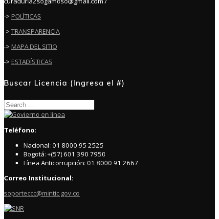
curaduria2sogamoso@gmail.com /
->
POLÍTICAS
->
TRANSPARENCIA
->
MAPA DEL SITIO
->
ESTADÍSTICAS
Buscar Licencia (Ingresa el #)
Search
for:
Teléfono
:
Nacional: 01 8000 95 2525
Bogotá: +(57) 601 390 7950
Línea Anticorrupción: 01 8000 91 2667
Correo Institucional:
soporteccc@mintic.gov.co