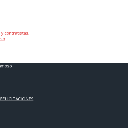
 y contratistas.
oso
 FELICITACIONES