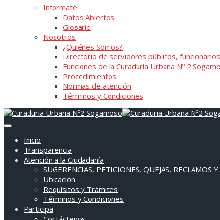
Informate
Datos Abiertos
Glosario
Nosotros
¿Quiénes Somos?
Directorio de servidores públicos, funcionarios
Funciones de la Curaduria Urbana Nº 2 Sogam
Procedimientos
Normas de atención
Términos y Condiciones
Inicio
Transparencia
Atención a la Ciudadanía
SUGERENCIAS, PETICIONES, QUEJAS, RECLAMOS Y
Ubicación
Requisitos y Trámites
Términos y Condiciones
Participa
Contáctenos