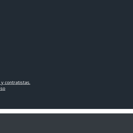
 y contratistas.
oso