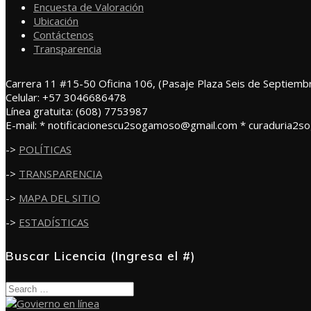
Encuesta de Valoración
Ubicación
Contáctenos
Transparencia
Carrera 11 #15-50 Oficina 106, (Pasaje Plaza Seis de Septiemb
Celular: +57 3046686478
Línea gratuita: (608) 7753987
E-mail: * notificacionescu2sogamoso@gmail.com * curaduria2
->
POLÍTICAS
->
TRANSPARENCIA
->
MAPA DEL SITIO
->
ESTADÍSTICAS
Buscar Licencia (Ingresa el #)
Search
for: