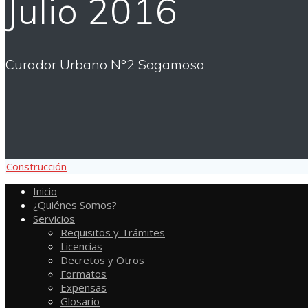
Julio 2016
Curador Urbano N°2 Sogamoso
Construcción
Inicio
¿Quiénes Somos?
Servicios
Requisitos y Trámites
Licencias
Decretos y Otros
Formatos
Expensas
Glosario