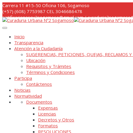
Skip
Carrera 11 #15-50 Oficina 106, Sogamoso
to
(+57) (608) 7753987 CEL 3046686478
content
notificacionescu2sogamoso@gmail.com / curaduria2sogamoso@
Inicio
Transparencia
Atención a la Ciudadanía
SUGERENCIAS, PETICIONES, QUEJAS, RECLAMOS Y
Ubicación
Requisitos y Trámites
Términos y Condiciones
Participa
Contáctenos
Noticias
Normatividad
Documentos
Expensas
Licencias
Decretos y Otros
Formatos
RESOLUCIONES