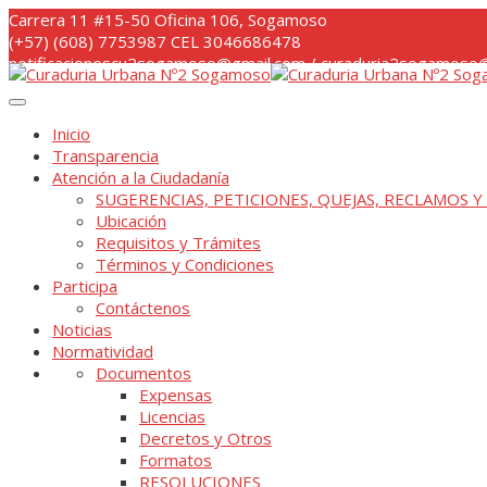
Skip
Carrera 11 #15-50 Oficina 106, Sogamoso
to
(+57) (608) 7753987 CEL 3046686478
content
notificacionescu2sogamoso@gmail.com / curaduria2sogamoso@
Inicio
Transparencia
Atención a la Ciudadanía
SUGERENCIAS, PETICIONES, QUEJAS, RECLAMOS Y
Ubicación
Requisitos y Trámites
Términos y Condiciones
Participa
Contáctenos
Noticias
Normatividad
Documentos
Expensas
Licencias
Decretos y Otros
Formatos
RESOLUCIONES