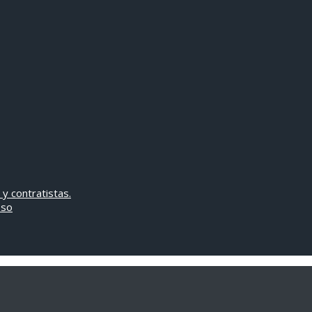
 y contratistas.
oso