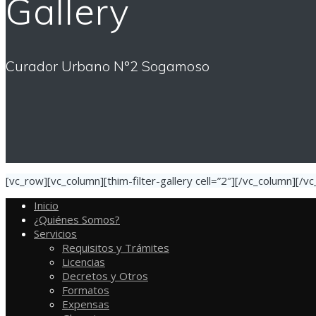
Gallery
Curador Urbano N°2 Sogamoso
[vc_row][vc_column][thim-filter-gallery cell=”2″][/vc_column][/v
Inicio
¿Quiénes Somos?
Servicios
Requisitos y Trámites
Licencias
Decretos y Otros
Formatos
Expensas