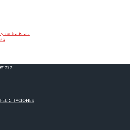
 y contratistas.
oso
 FELICITACIONES