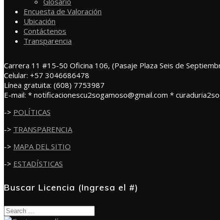
Glosario
Encuesta de Valoración
Ubicación
Contáctenos
Transparencia
Carrera 11 #15-50 Oficina 106, (Pasaje Plaza Seis de Septiemb
Celular: +57 3046686478
Línea gratuita: (608) 7753987
E-mail: * notificacionescu2sogamoso@gmail.com * curaduria2
->
POLÍTICAS
->
TRANSPARENCIA
->
MAPA DEL SITIO
->
ESTADÍSTICAS
Buscar Licencia (Ingresa el #)
Search
for: