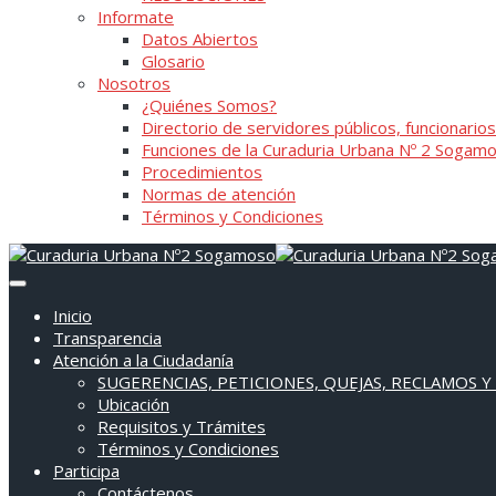
Informate
Datos Abiertos
Glosario
Nosotros
¿Quiénes Somos?
Directorio de servidores públicos, funcionarios
Funciones de la Curaduria Urbana Nº 2 Sogam
Procedimientos
Normas de atención
Términos y Condiciones
Inicio
Transparencia
Atención a la Ciudadanía
SUGERENCIAS, PETICIONES, QUEJAS, RECLAMOS Y
Ubicación
Requisitos y Trámites
Términos y Condiciones
Participa
Contáctenos