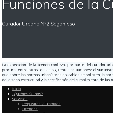
Funciones de la 
Curador Urbano N°2 Sogamoso
La expedición de la licencia conlleva, por parte del curador ur
práctica, entre otras, de las siguientes actuaciones: el suminis
que sobre las normas urbanísticas aplicables se soliciten, la ap
del diseño estructural y la certificación del cumplimiento de las
Inicio
¿Quiénes Somos?
Servicios
Requisitos y Trámites
Licencias