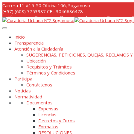
Skip
Carrera 11 #15-50 Oficina 106, Sogamoso
to
(+57) (608) 7753987 CEL 3046686478
content
notificacionescu2sogamoso@gmail.com / curaduria2sogamoso@
Inicio
Transparencia
Atención a la Ciudadanía
SUGERENCIAS, PETICIONES, QUEJAS, RECLAMOS Y
Ubicación
Requisitos y Trámites
Términos y Condiciones
Participa
Contáctenos
Noticias
Normatividad
Documentos
Expensas
Licencias
Decretos y Otros
Formatos
RESOLUCIONES