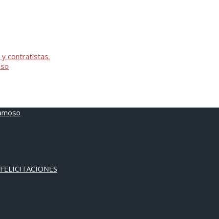
 y contratistas.
oso
 FELICITACIONES