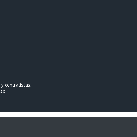
 y contratistas.
oso