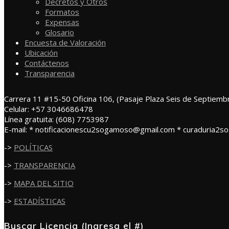
Decretos y Otros
Formatos
Expensas
Glosario
Encuesta de Valoración
Ubicación
Contáctenos
Transparencia
Carrera 11 #15-50 Oficina 106, (Pasaje Plaza Seis de Septiemb
Celular: +57 3046686478
Línea gratuita: (608) 7753987
E-mail: * notificacionescu2sogamoso@gmail.com * curaduria2
->
POLÍTICAS
->
TRANSPARENCIA
->
MAPA DEL SITIO
->
ESTADÍSTICAS
Buscar Licencia (Ingresa el #)