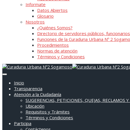
Informate
Datos Abiertos
Glosario
Nosotros
¿Quiénes Somos?
Directorio de servidores públicos, funcionarios
Funciones de la Curaduria Urbana Nº 2 Sogam
Procedimientos
Normas de atención
Términos y Condiciones
Inicio
Transparencia
Atención a la Ciudadanía
SUGERENCIAS, PETICIONES, QUEJAS, RECLAMOS Y
Ubicación
Requisitos y Trámites
Términos y Condiciones
Participa
Contáctenos