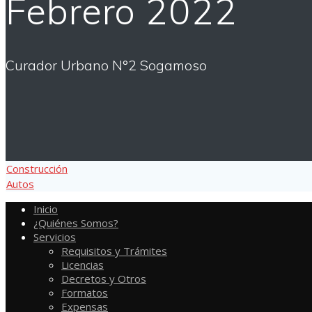
Febrero 2022
Curador Urbano N°2 Sogamoso
Construcción
Autos
Inicio
¿Quiénes Somos?
Servicios
Requisitos y Trámites
Licencias
Decretos y Otros
Formatos
Expensas