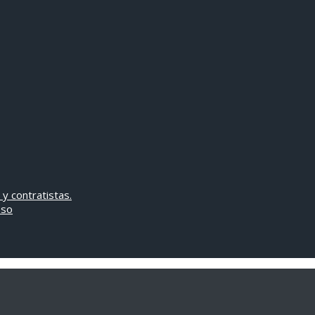
 y contratistas.
oso