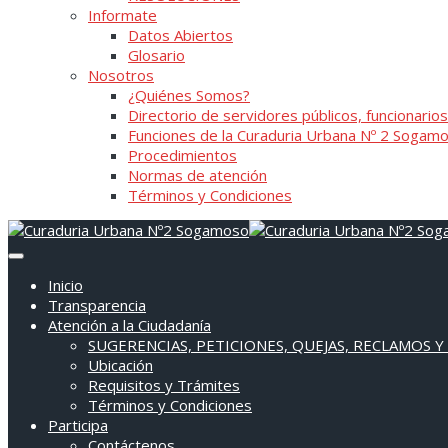
Informate
Datos Abiertos
Glosario
Nosotros
¿Quiénes Somos?
Directorio de servidores públicos, funcionarios
Funciones de la Curaduria Urbana Nº 2 Sogam
Procedimientos
Normas de atención
Términos y Condiciones
Inicio
Transparencia
Atención a la Ciudadanía
SUGERENCIAS, PETICIONES, QUEJAS, RECLAMOS Y
Ubicación
Requisitos y Trámites
Términos y Condiciones
Participa
Contáctenos