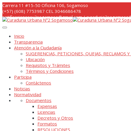
Skip
Carrera 11 #15-50 Oficina 106, Sogamoso
to
(+57) (608) 7753987 CEL 3046686478
content
notificacionescu2sogamoso@gmail.com / curaduria2sogamoso@
Inicio
Transparencia
Atención a la Ciudadanía
SUGERENCIAS, PETICIONES, QUEJAS, RECLAMOS Y
Ubicación
Requisitos y Trámites
Términos y Condiciones
Participa
Contáctenos
Noticias
Normatividad
Documentos
Expensas
Licencias
Decretos y Otros
Formatos
RESOLUCIONES