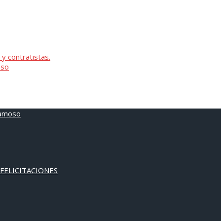
 y contratistas.
oso
 FELICITACIONES