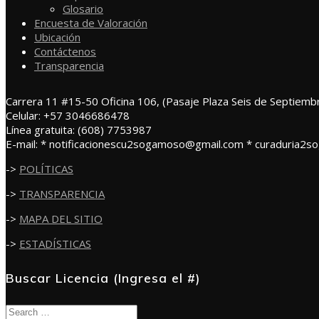
Glosario
Encuesta de Valoración
Ubicación
Contáctenos
Transparencia
Carrera 11 #15-50 Oficina 106, (Pasaje Plaza Seis de Septiemb
Celular: +57 3046686478
Línea gratuita: (608) 7753987
E-mail: * notificacionescu2sogamoso@gmail.com * curaduria2
->
POLÍTICAS
->
TRANSPARENCIA
->
MAPA DEL SITIO
->
ESTADÍSTICAS
Buscar Licencia (Ingresa el #)
Search