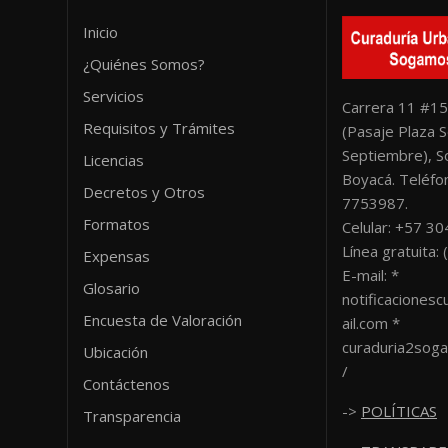
Inicio
¿Quiénes Somos?
Servicios
Carrera 11 #15
Requisitos y Trámites
(Pasaje Plaza S
Septiembre), 
Licencias
Boyacá. Teléfon
Decretos y Otros
7753987.
Formatos
Celular: +57 3
Línea gratuita
Expensas
E-mail: *
Glosario
notificacione
Encuesta de Valoración
ail.com *
curaduria2sog
Ubicación
/
Contáctenos
->
POLÍTICAS
Transparencia