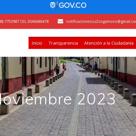
608) 7753987 CEL 3046686478
notificacionescu2sogamoso@gmail.co
Inicio
Transparencia
Atención a la Ciudadanía
Noviembre 2023