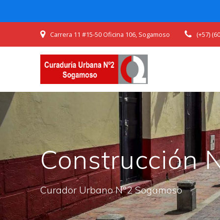
Skip
Carrera 11 #15-50 Oficina 106, Sogamoso
(+57) (
to
content
Construcción 
Curador Urbano N°2 Sogamoso