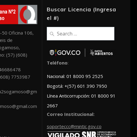
Buscar Licencia (Ingresa
el #)
Search
-50 Oficina 106,
for:
eis de
Sogamoso,
o: (57) (608)
Teléfono
:
046686478
Nacional: 01 8000 95 2525
: (608) 7753987
Bogotá: +(57) 601 390 7950
scu2sogamoso@gm
Línea Anticorrupción: 01 8000 91
2667
amoso@gmail.com
Correo Institucional:
soporteccc@mintic.gov.co