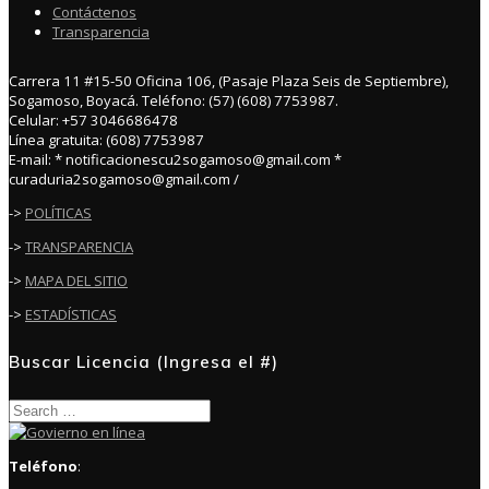
Contáctenos
Transparencia
Carrera 11 #15-50 Oficina 106, (Pasaje Plaza Seis de Septiembre),
Sogamoso, Boyacá. Teléfono: (57) (608) 7753987.
Celular: +57 3046686478
Línea gratuita: (608) 7753987
E-mail: * notificacionescu2sogamoso@gmail.com *
curaduria2sogamoso@gmail.com /
->
POLÍTICAS
->
TRANSPARENCIA
->
MAPA DEL SITIO
->
ESTADÍSTICAS
Buscar Licencia (Ingresa el #)
Search
for:
Teléfono
: