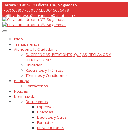
Skip
Carrera 11 #15-50 Oficina 106, Sogamoso
to
(+57) (608) 7753987 CEL 3046686478
content
notificacionescu2sogamoso@gmail.com /
curaduria2sogamoso@gmail.com /
Inicio
Transparencia
Atención a la Ciudadanía
SUGERENCIAS, PETICIONES, QUEJAS, RECLAMOS Y
FELICITACIONES
Ubicación
Requisitos y Trámites
Términos y Condiciones
Participa
Contáctenos
Noticias
Normatividad
Documentos
Expensas
Licencias
Decretos y Otros
Formatos
RESOLUCIONES