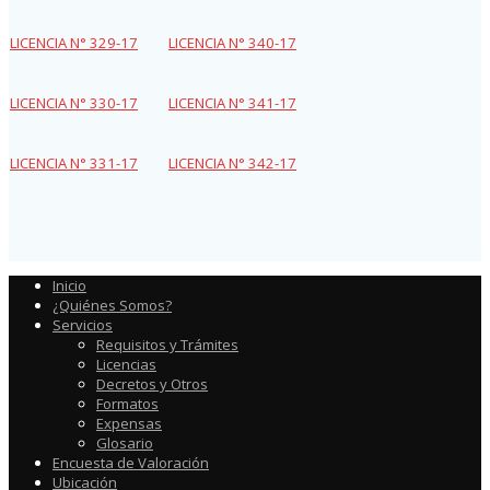
LICENCIA N° 329-17
LICENCIA N° 340-17
LICENCIA N° 330-17
LICENCIA N° 341-17
LICENCIA N° 331-17
LICENCIA N° 342-17
Inicio
¿Quiénes Somos?
Servicios
Requisitos y Trámites
Licencias
Decretos y Otros
Formatos
Expensas
Glosario
Encuesta de Valoración
Ubicación