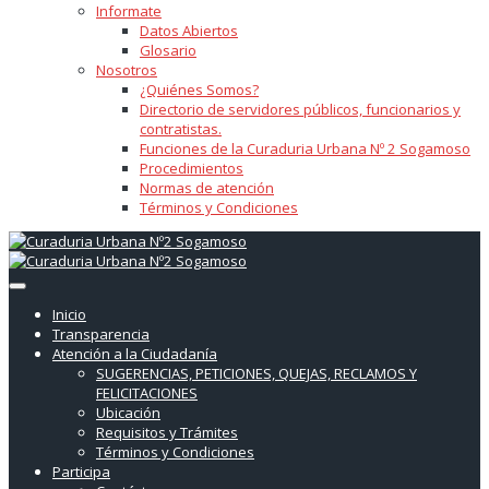
Informate
Datos Abiertos
Glosario
Nosotros
¿Quiénes Somos?
Directorio de servidores públicos, funcionarios y
contratistas.
Funciones de la Curaduria Urbana Nº 2 Sogamoso
Procedimientos
Normas de atención
Términos y Condiciones
Inicio
Transparencia
Atención a la Ciudadanía
SUGERENCIAS, PETICIONES, QUEJAS, RECLAMOS Y
FELICITACIONES
Ubicación
Requisitos y Trámites
Términos y Condiciones
Participa