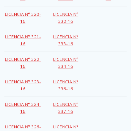
LICENCIA N° 320-
LICENCIA N°
16
332-16
LICENCIA N° 321-
LICENCIA N°
16
333-16
LICENCIA N° 322-
LICENCIA N°
16
334-16
LICENCIA N° 323-
LICENCIA N°
16
336-16
LICENCIA N° 324-
LICENCIA N°
16
337-16
LICENCIA N° 326-
LICENCIA N°