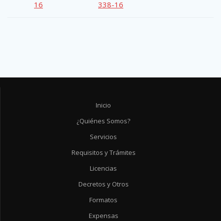
16
338-16
Inicio
¿Quiénes Somos?
Servicios
Requisitos y Trámites
Licencias
Decretos y Otros
Formatos
Expensas