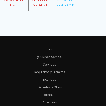
0206
2-20-0210
2-20-0218
Inicio
¿Quiénes Somos?
Servicios
Requisitos y Trámites
Licencias
Decretos y Otros
Formatos
Expensas