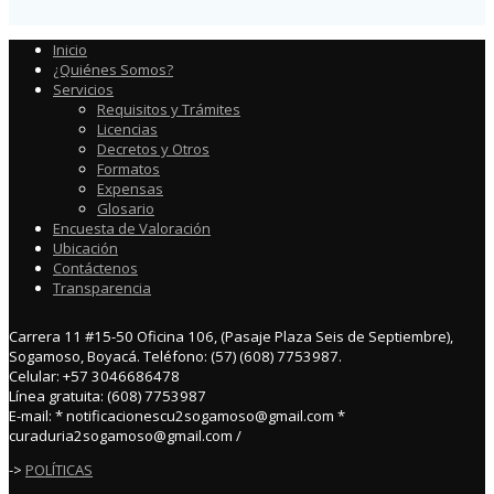
Inicio
¿Quiénes Somos?
Servicios
Requisitos y Trámites
Licencias
Decretos y Otros
Formatos
Expensas
Glosario
Encuesta de Valoración
Ubicación
Contáctenos
Transparencia
Carrera 11 #15-50 Oficina 106, (Pasaje Plaza Seis de Septiembre),
Sogamoso, Boyacá. Teléfono: (57) (608) 7753987.
Celular: +57 3046686478
Línea gratuita: (608) 7753987
E-mail: * notificacionescu2sogamoso@gmail.com *
curaduria2sogamoso@gmail.com /
->
POLÍTICAS