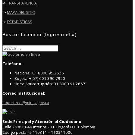
->
TRANSPARENCIA
->
MAPA DEL SITIO
->
ESTADÍSTICAS
Buscar Licencia (Ingresa el #)
Search
for:
Teléfono
:
Nacional: 01 8000 95 2525
Bogotá: +(57) 601 390 7950
Línea Anticorrupción: 01 8000 91 2667
Correo Institucional:
soporteccc@mintic.gov.co
Sede Principal y Atención al Ciudadano
Calle 26 # 13-49 Interior 201, Bogotá D.C. Colombia.
Código postal: # 110311 – 110311000