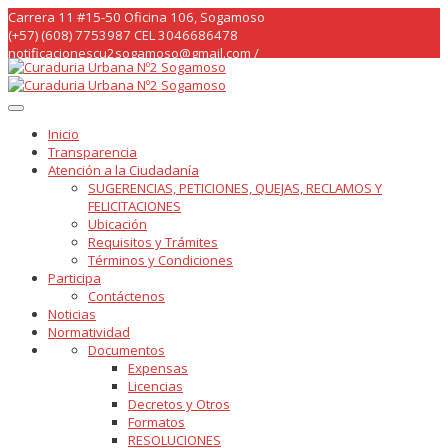
Skip
Carrera 11 #15-50 Oficina 106, Sogamoso
to
(+57) (608) 7753987 CEL 3046686478
content
notificacionescu2sogamoso@gmail.com /
curaduria2sogamoso@gmail.com /
Inicio
Transparencia
Atención a la Ciudadanía
SUGERENCIAS, PETICIONES, QUEJAS, RECLAMOS Y
FELICITACIONES
Ubicación
Requisitos y Trámites
Términos y Condiciones
Participa
Contáctenos
Noticias
Normatividad
Documentos
Expensas
Licencias
Decretos y Otros
Formatos
RESOLUCIONES