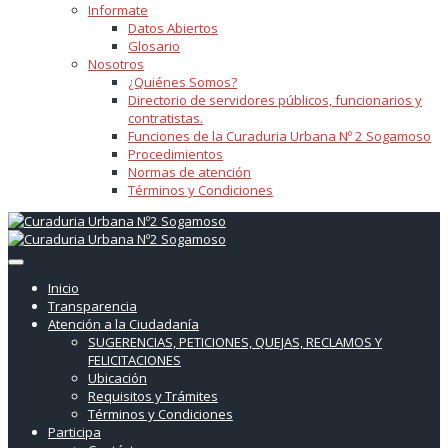
Informate
Datos Abiertos
Glosario
Nosotros
¿Quiénes Somos?
Directorio de servidores públicos, funcionarios y
contratistas.
Funciones de la Curaduria Urbana Nº 2 Sogamoso
Procedimientos
Normas de atención
Términos y Condiciones
Inicio
Transparencia
Atención a la Ciudadanía
SUGERENCIAS, PETICIONES, QUEJAS, RECLAMOS Y
FELICITACIONES
Ubicación
Requisitos y Trámites
Términos y Condiciones
Participa