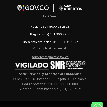
Teléfono
:
Nacional: 01 8000 95 2525
Bogotá: +(57) 601 390 7950
Línea Anticorrupción: 01 8000 91 2667
Correo Institucional:
soporteccc@mintic.gov.co
Sede Principal y Atención al Ciudadano
Calle 26 # 13-49 Interior 201, Bogotá D.C. Colombia.
Código postal: # 110311 – 110311000
Teléfono – Conmutador: 57+(601) 328 2121