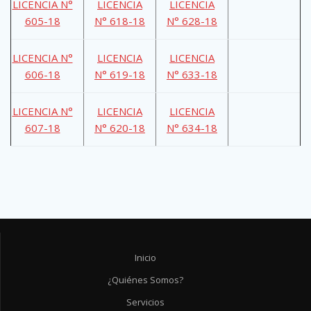
LICENCIA N°
LICENCIA
LICENCIA
605-18
N° 618-18
N° 628-18
LICENCIA N°
LICENCIA
LICENCIA
606-18
N° 619-18
N° 633-18
LICENCIA N°
LICENCIA
LICENCIA
607-18
N° 620-18
N° 634-18
Inicio
¿Quiénes Somos?
Servicios