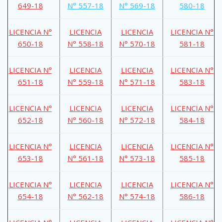
649-18
N° 557-18
N° 569-18
580-18
LICENCIA N°
LICENCIA
LICENCIA
LICENCIA N°
650-18
N° 558-18
N° 570-18
581-18
LICENCIA N°
LICENCIA
LICENCIA
LICENCIA N°
651-18
N° 559-18
N° 571-18
583-18
LICENCIA N°
LICENCIA
LICENCIA
LICENCIA N°
652-18
N° 560-18
N° 572-18
584-18
LICENCIA N°
LICENCIA
LICENCIA
LICENCIA N°
653-18
N° 561-18
N° 573-18
585-18
LICENCIA N°
LICENCIA
LICENCIA
LICENCIA N°
654-18
N° 562-18
N° 574-18
586-18