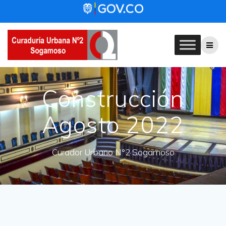
Skip
to
content
Construcción
Agosto 2022
Curador Urbano N°2 Sogamoso