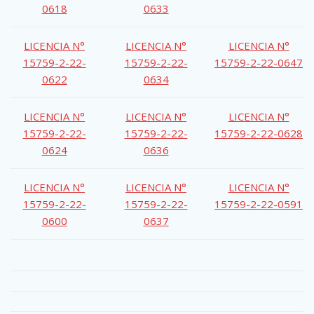
0618
0633
LICENCIA N°
LICENCIA N°
LICENCIA N°
15759-2-22-
15759-2-22-
15759-2-22-0647
0622
0634
LICENCIA N°
LICENCIA N°
LICENCIA N°
15759-2-22-
15759-2-22-
15759-2-22-0628
0624
0636
LICENCIA N°
LICENCIA N°
LICENCIA N°
15759-2-22-
15759-2-22-
15759-2-22-0591
0600
0637