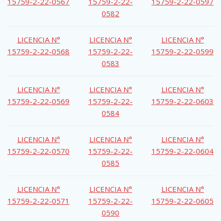
15759-2-22-0567
15759-2-22-
15759-2-22-0597
0582
LICENCIA N°
LICENCIA N°
LICENCIA N°
15759-2-22-0568
15759-2-22-
15759-2-22-0599
0583
LICENCIA N°
LICENCIA N°
LICENCIA N°
15759-2-22-0569
15759-2-22-
15759-2-22-0603
0584
LICENCIA N°
LICENCIA N°
LICENCIA N°
15759-2-22-0570
15759-2-22-
15759-2-22-0604
0585
LICENCIA N°
LICENCIA N°
LICENCIA N°
15759-2-22-0571
15759-2-22-
15759-2-22-0605
0590