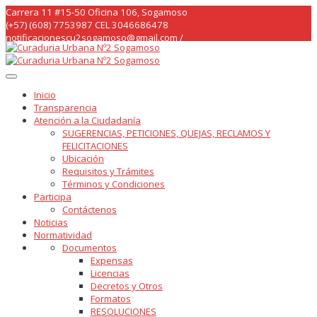
Skip
Carrera 11 #15-50 Oficina 106, Sogamoso
to
(+57) (608) 7753987 CEL 3046686478
content
notificacionescu2sogamoso@gmail.com /
curaduria2sogamoso@gmail.com /
Inicio
Transparencia
Atención a la Ciudadanía
SUGERENCIAS, PETICIONES, QUEJAS, RECLAMOS Y
FELICITACIONES
Ubicación
Requisitos y Trámites
Términos y Condiciones
Participa
Contáctenos
Noticias
Normatividad
Documentos
Expensas
Licencias
Decretos y Otros
Formatos
RESOLUCIONES