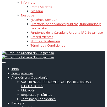
Informate
Datos Abiertos
Glosario
Nosotros
¿Quiénes Somos?
Directorio de servidores públicos, funcionarios y
contratistas.
Funciones de la Curaduria Urbana Nº 2 Sogamoso
Procedimientos
Normas de atención
Términos y Condiciones
Inicio
Transparencia
Atención a la Ciudadanía
SUGERENCIAS, PETICIONES, QUEJAS, RECLAMOS Y
FELICITACIONES
Ubicación
Requisitos y Trámites
Términos y Condiciones
Participa