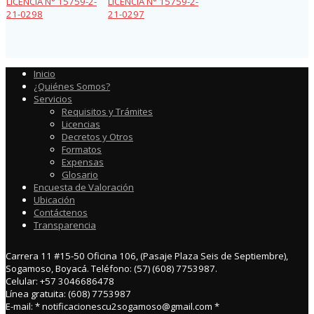
LICENCIA N° 15759-2-
LICENCIA N° 15759-2-
21-0298
21-0297
Inicio
¿Quiénes Somos?
Servicios
Requisitos y Trámites
Licencias
Decretos y Otros
Formatos
Expensas
Glosario
Encuesta de Valoración
Ubicación
Contáctenos
Transparencia
Carrera 11 #15-50 Oficina 106, (Pasaje Plaza Seis de Septiembre),
Sogamoso, Boyacá. Teléfono: (57) (608) 7753987.
Celular: +57 3046686478
Línea gratuita: (608) 7753987
E-mail: * notificacionescu2sogamoso@gmail.com *