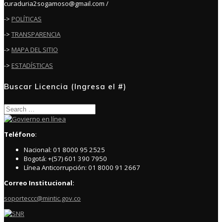
curaduria2sogamoso@gmail.com /
->
POLÍTICAS
->
TRANSPARENCIA
->
MAPA DEL SITIO
->
ESTADÍSTICAS
Buscar Licencia (Ingresa el #)
Search
for:
Teléfono
:
Nacional: 01 8000 95 2525
Bogotá: +(57) 601 390 7950
Línea Anticorrupción: 01 8000 91 2667
Correo Institucional:
soporteccc@mintic.gov.co