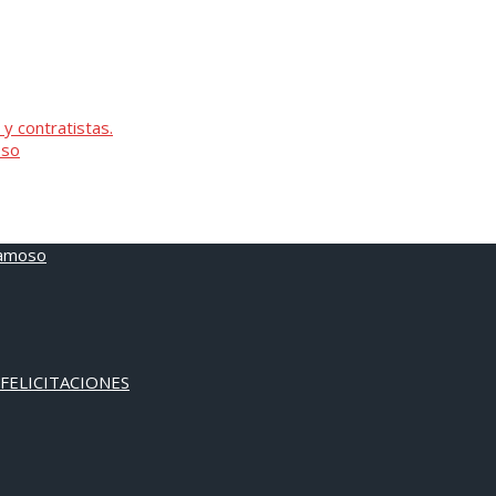
 y contratistas.
oso
 FELICITACIONES