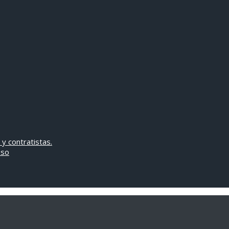
 y contratistas.
oso