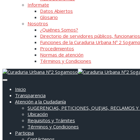
Informate
Datos Abiertos
Glosario
Nosotros
¿Quiénes Somos?
Directorio de servidores públicos, funcionarios
Funciones de la Curaduria Urbana Nº 2 Sogam
Procedimientos
Normas de atención
Términos y Condiciones
Inicio
Transparencia
Atención a la Ciudadanía
SUGERENCIAS, PETICIONES, QUEJAS, RECLAMOS Y
Ubicación
Requisitos y Trámites
Términos y Condiciones
Participa
Contáctenos