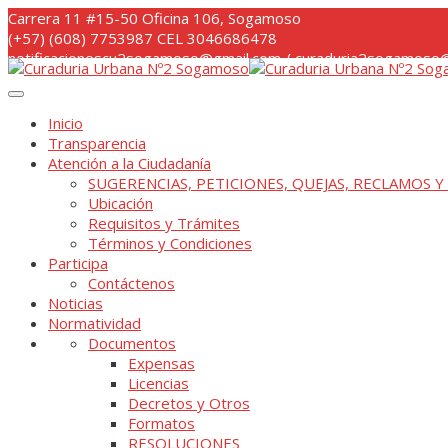
Skip
Carrera 11 #15-50 Oficina 106, Sogamoso
to
(+57) (608) 7753987 CEL 3046686478
content
notificacionescu2sogamoso@gmail.com / curaduria2sogamoso@
Inicio
Transparencia
Atención a la Ciudadanía
SUGERENCIAS, PETICIONES, QUEJAS, RECLAMOS Y
Ubicación
Requisitos y Trámites
Términos y Condiciones
Participa
Contáctenos
Noticias
Normatividad
Documentos
Expensas
Licencias
Decretos y Otros
Formatos
RESOLUCIONES