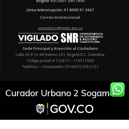
Bogotá: +(57) 601 390 7950
Línea Anticorrupción: 01 8000 91 2667
Correo Institucional:
soporteccc@mintic.gov.co
Sede Principal y Atención al Ciudadano
Calle 26 # 13-49 Interior 201, Bogotá D.C. Colombia.
Código postal: # 110311 – 110311000
Teléfono – Conmutador: 57+(601) 328 2121
Curador Urbano 2 Sogamoso