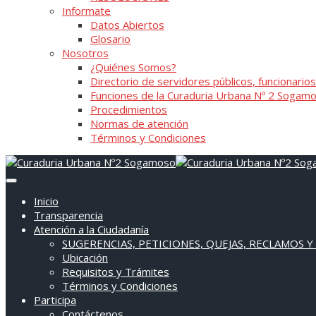
Informate
Datos Abiertos
Glosario
Nosotros
¿Quiénes Somos?
Directorio de servidores públicos, funcionarios
Funciones de la Curaduria Urbana Nº 2 Sogam
Procedimientos
Normas de atención
Términos y Condiciones
Inicio
Transparencia
Atención a la Ciudadanía
SUGERENCIAS, PETICIONES, QUEJAS, RECLAMOS Y
Ubicación
Requisitos y Trámites
Términos y Condiciones
Participa
Contáctenos