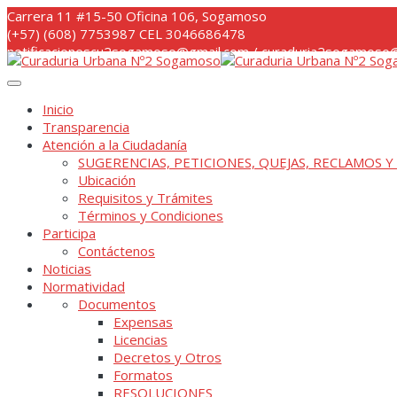
Skip
Carrera 11 #15-50 Oficina 106, Sogamoso
to
(+57) (608) 7753987 CEL 3046686478
content
notificacionescu2sogamoso@gmail.com / curaduria2sogamoso@
Inicio
Transparencia
Atención a la Ciudadanía
SUGERENCIAS, PETICIONES, QUEJAS, RECLAMOS Y
Ubicación
Requisitos y Trámites
Términos y Condiciones
Participa
Contáctenos
Noticias
Normatividad
Documentos
Expensas
Licencias
Decretos y Otros
Formatos
RESOLUCIONES