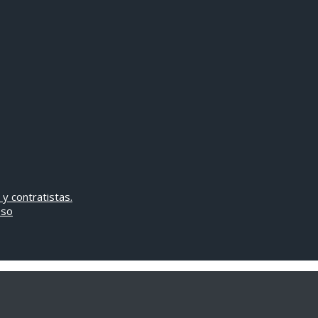
 y contratistas.
oso