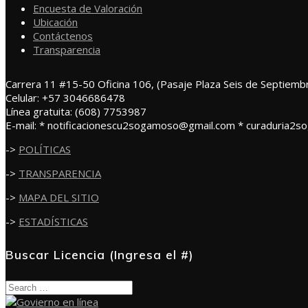
Encuesta de Valoración
Ubicación
Contáctenos
Transparencia
Carrera 11 #15-50 Oficina 106, (Pasaje Plaza Seis de Septiemb
Celular: +57 3046686478
Línea gratuita: (608) 7753987
E-mail: * notificacionescu2sogamoso@gmail.com * curaduria2
->
POLÍTICAS
->
TRANSPARENCIA
->
MAPA DEL SITIO
->
ESTADÍSTICAS
Buscar Licencia (Ingresa el #)
Search
for: