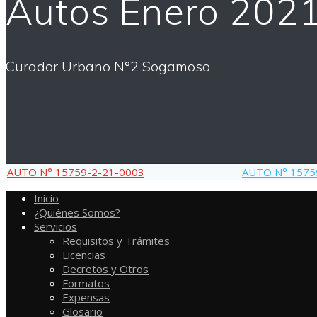
Autos Enero 202
Curador Urbano N°2 Sogamoso
AUTO N° 15759-2-21-0003
AUTO N° 1575
Inicio
¿Quiénes Somos?
Servicios
Requisitos y Trámites
Licencias
Decretos y Otros
Formatos
Expensas
Glosario