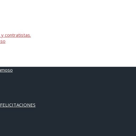
 y contratistas.
oso
 FELICITACIONES