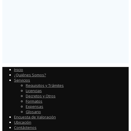
Inicio
¿Quiénes Somos?
Servicios
Requisitos y Trámites
Licencias
Decretos y Otros
Formatos
Expensas
Glosario
Encuesta de Valoración
Ubicación
Contáctenos