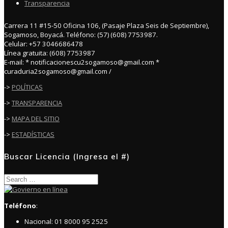
Transparencia
Carrera 11 #15-50 Oficina 106, (Pasaje Plaza Seis de Septiembre),
Sogamoso, Boyacá. Teléfono: (57) (608) 7753987.
Celular: +57 3046686478
Línea gratuita: (608) 7753987
E-mail: * notificacionescu2sogamoso@gmail.com *
curaduria2sogamoso@gmail.com /
->
POLÍTICAS
->
TRANSPARENCIA
->
MAPA DEL SITIO
->
ESTADÍSTICAS
Buscar Licencia (Ingresa el #)
Search
for:
Teléfono
:
Nacional: 01 8000 95 2525