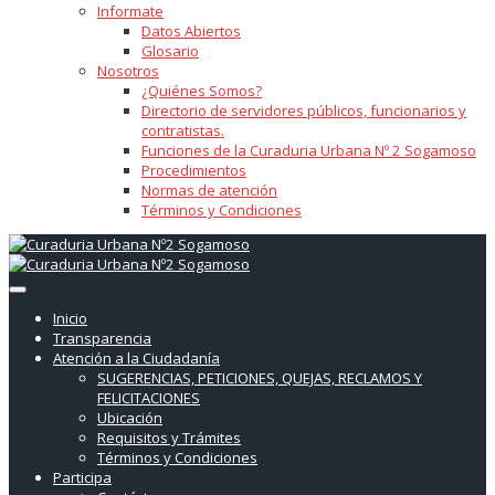
Informate
Datos Abiertos
Glosario
Nosotros
¿Quiénes Somos?
Directorio de servidores públicos, funcionarios y
contratistas.
Funciones de la Curaduria Urbana Nº 2 Sogamoso
Procedimientos
Normas de atención
Términos y Condiciones
Inicio
Transparencia
Atención a la Ciudadanía
SUGERENCIAS, PETICIONES, QUEJAS, RECLAMOS Y
FELICITACIONES
Ubicación
Requisitos y Trámites
Términos y Condiciones
Participa