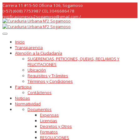
Skip
Carrera 11 #15-50 Oficina 106, Sogamoso
to
(+57) (608) 7753987 CEL 3046686478
content
notificacionescu2sogamoso@gmail.com /
curaduria2sogamoso@gmail.com /
Inicio
Transparencia
Atención a la Ciudadanía
SUGERENCIAS, PETICIONES, QUEJAS, RECLAMOS Y
FELICITACIONES
Ubicación
Requisitos y Trámites
Términos y Condiciones
Participa
Contáctenos
Noticias
Normatividad
Documentos
Expensas
Licencias
Decretos y Otros
Formatos
RESOLUCIONES