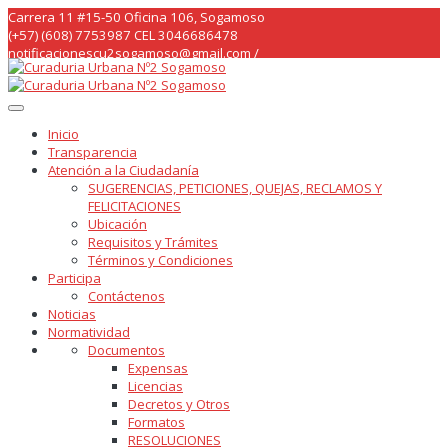
Skip
Carrera 11 #15-50 Oficina 106, Sogamoso
to
(+57) (608) 7753987 CEL 3046686478
content
notificacionescu2sogamoso@gmail.com /
curaduria2sogamoso@gmail.com /
Inicio
Transparencia
Atención a la Ciudadanía
SUGERENCIAS, PETICIONES, QUEJAS, RECLAMOS Y
FELICITACIONES
Ubicación
Requisitos y Trámites
Términos y Condiciones
Participa
Contáctenos
Noticias
Normatividad
Documentos
Expensas
Licencias
Decretos y Otros
Formatos
RESOLUCIONES