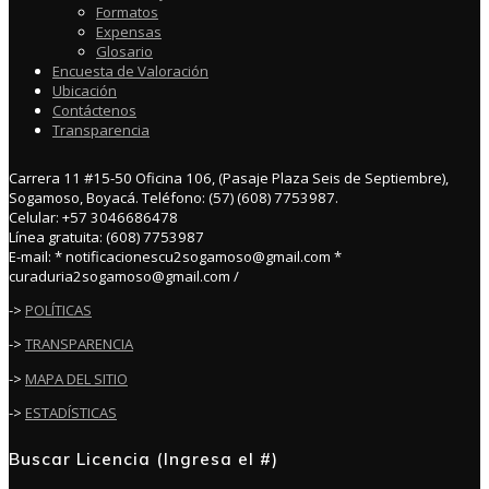
Formatos
Expensas
Glosario
Encuesta de Valoración
Ubicación
Contáctenos
Transparencia
Carrera 11 #15-50 Oficina 106, (Pasaje Plaza Seis de Septiembre),
Sogamoso, Boyacá. Teléfono: (57) (608) 7753987.
Celular: +57 3046686478
Línea gratuita: (608) 7753987
E-mail: * notificacionescu2sogamoso@gmail.com *
curaduria2sogamoso@gmail.com /
->
POLÍTICAS
->
TRANSPARENCIA
->
MAPA DEL SITIO
->
ESTADÍSTICAS
Buscar Licencia (Ingresa el #)