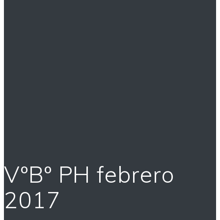
VºBº PH febrero
2017