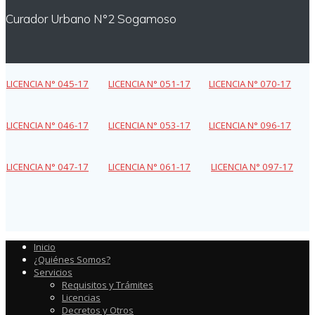
Curador Urbano N°2 Sogamoso
LICENCIA N° 045-17
LICENCIA N° 051-17
LICENCIA N° 070-17
LICENCIA N° 046-17
LICENCIA N° 053-17
LICENCIA N° 096-17
LICENCIA N° 047-17
LICENCIA N° 061-17
LICENCIA N° 097-17
Inicio
¿Quiénes Somos?
Servicios
Requisitos y Trámites
Licencias
Decretos y Otros