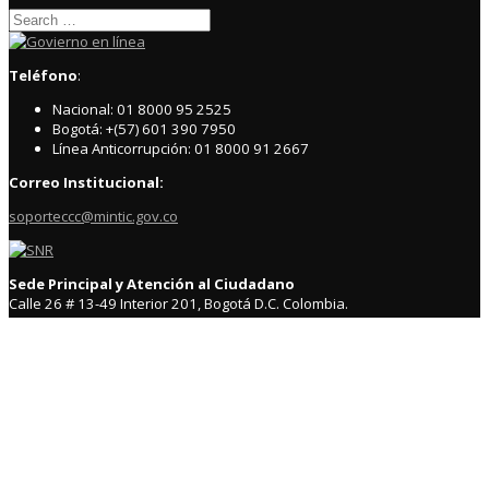
Search
for:
Teléfono
:
Nacional: 01 8000 95 2525
Bogotá: +(57) 601 390 7950
Línea Anticorrupción: 01 8000 91 2667
Correo Institucional:
soporteccc@mintic.gov.co
Sede Principal y Atención al Ciudadano
Calle 26 # 13-49 Interior 201, Bogotá D.C. Colombia.
Código postal: # 110311 – 110311000
Teléfono – Conmutador: 57+(601) 328 2121
Curador Urbano 2
Sogamoso