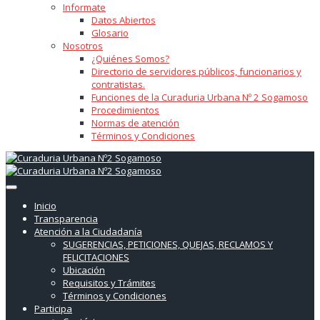
Informate
Datos Abiertos
Glosario
Nosotros
¿Quiénes Somos?
Directorio de servidores públicos, funcionarios y
contratistas.
Funciones de la Curaduria Urbana Nº 2 Sogamoso
Procedimientos
Normas de atención
Términos y Condiciones
Inicio
Transparencia
Atención a la Ciudadanía
SUGERENCIAS, PETICIONES, QUEJAS, RECLAMOS Y
FELICITACIONES
Ubicación
Requisitos y Trámites
Términos y Condiciones
Participa