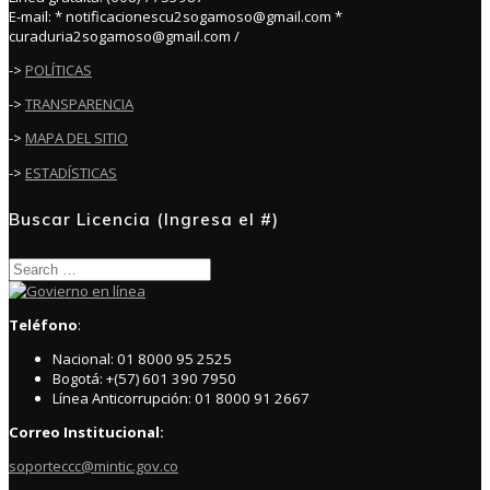
E-mail: * notificacionescu2sogamoso@gmail.com *
curaduria2sogamoso@gmail.com /
->
POLÍTICAS
->
TRANSPARENCIA
->
MAPA DEL SITIO
->
ESTADÍSTICAS
Buscar Licencia (Ingresa el #)
Search
for:
Teléfono
:
Nacional: 01 8000 95 2525
Bogotá: +(57) 601 390 7950
Línea Anticorrupción: 01 8000 91 2667
Correo Institucional:
soporteccc@mintic.gov.co