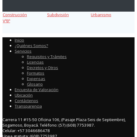
Construcción
Subdivisión
Urbanismo
VºBº
Inicio
¿Quiénes Somos?
Servicios
Requisitos y Trámites
Licencias
Decretos y Otros
Formatos
Expensas
Glosario
Encuesta de Valoración
Ubicación
Contáctenos
Transparencia
Carrera 11 #15-50 Oficina 106, (Pasaje Plaza Seis de Septiembre),
Sogamoso, Boyacá. Teléfono: (57) (608) 7753987.
Celular: +57 3046686478
Línea gratuita: (608) 7753987