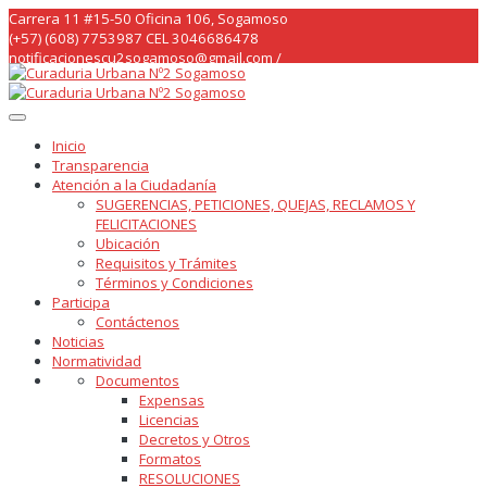
Skip
Carrera 11 #15-50 Oficina 106, Sogamoso
to
(+57) (608) 7753987 CEL 3046686478
content
notificacionescu2sogamoso@gmail.com /
curaduria2sogamoso@gmail.com /
Inicio
Transparencia
Atención a la Ciudadanía
SUGERENCIAS, PETICIONES, QUEJAS, RECLAMOS Y
FELICITACIONES
Ubicación
Requisitos y Trámites
Términos y Condiciones
Participa
Contáctenos
Noticias
Normatividad
Documentos
Expensas
Licencias
Decretos y Otros
Formatos
RESOLUCIONES