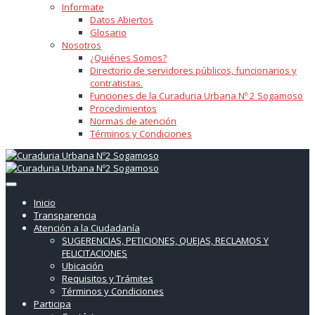
Informate
Datos Abiertos
Glosario
Nosotros
¿Quiénes Somos?
Directorio de servidores públicos, funcionarios y
contratistas.
Funciones de la Curaduria Urbana Nº 2 Sogamoso
Procedimientos
Normas de atención
Términos y Condiciones
Inicio
Transparencia
Atención a la Ciudadanía
SUGERENCIAS, PETICIONES, QUEJAS, RECLAMOS Y
FELICITACIONES
Ubicación
Requisitos y Trámites
Términos y Condiciones
Participa