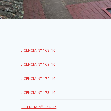
LICENCIA N° 168-16
LICENCIA N° 169-16
LICENCIA N° 172-16
LICENCIA N° 173-16
LICENCIA N° 174-16