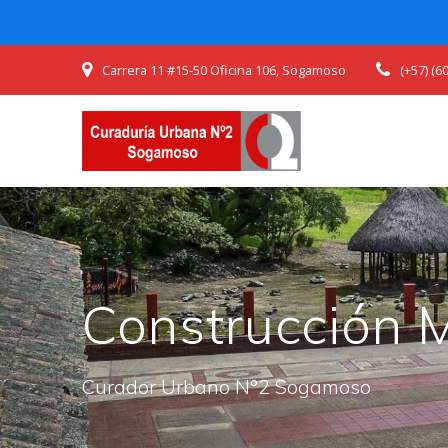
Skip
Carrera 11 #15-50 Oficina 106, Sogamoso
(+57) (
to
content
Construcción 
Curador Urbano N°2 Sogamoso