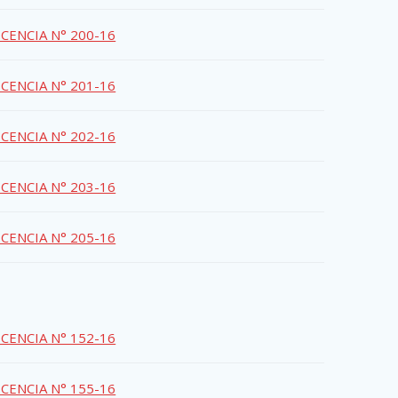
ICENCIA N° 200-16
ICENCIA N° 201-16
ICENCIA N° 202-16
ICENCIA N° 203-16
ICENCIA N° 205-16
ICENCIA N° 152-16
ICENCIA N° 155-16