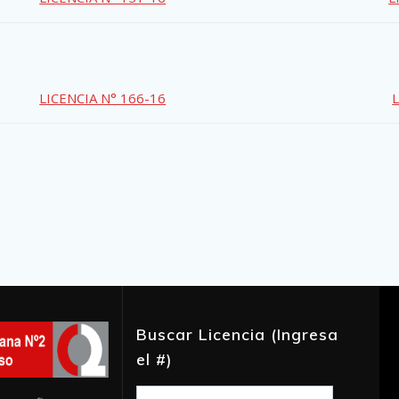
LICENCIA N° 166-16
Buscar Licencia (Ingresa
el #)
Search