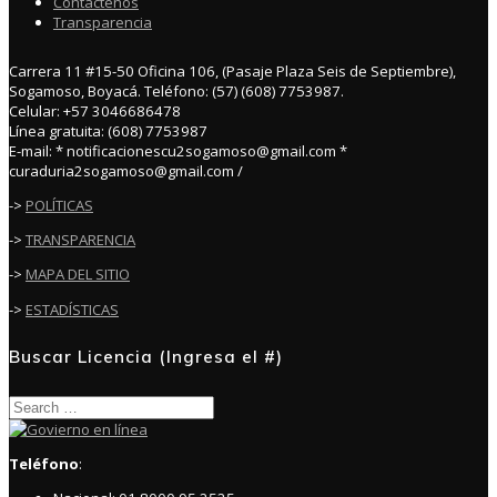
Contáctenos
Transparencia
Carrera 11 #15-50 Oficina 106, (Pasaje Plaza Seis de Septiembre),
Sogamoso, Boyacá. Teléfono: (57) (608) 7753987.
Celular: +57 3046686478
Línea gratuita: (608) 7753987
E-mail: * notificacionescu2sogamoso@gmail.com *
curaduria2sogamoso@gmail.com /
->
POLÍTICAS
->
TRANSPARENCIA
->
MAPA DEL SITIO
->
ESTADÍSTICAS
Buscar Licencia (Ingresa el #)
Search
for:
Teléfono
: