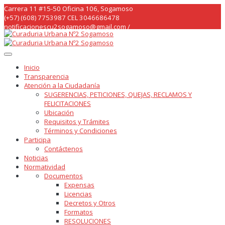
Skip
Carrera 11 #15-50 Oficina 106, Sogamoso
to
(+57) (608) 7753987 CEL 3046686478
content
notificacionescu2sogamoso@gmail.com /
curaduria2sogamoso@gmail.com /
Inicio
Transparencia
Atención a la Ciudadanía
SUGERENCIAS, PETICIONES, QUEJAS, RECLAMOS Y
FELICITACIONES
Ubicación
Requisitos y Trámites
Términos y Condiciones
Participa
Contáctenos
Noticias
Normatividad
Documentos
Expensas
Licencias
Decretos y Otros
Formatos
RESOLUCIONES