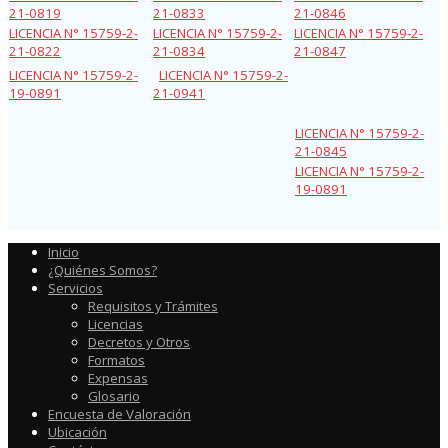
21-0819
21-0833
21-0846
LICENCIA N° 15759-2-
LICENCIA N° 15759-2-
LICENCIA N° 15759-2-
21-0822
21-0834
21-0847
LICENCIA N° 15759-2-
LICENCIA N° 15759-2-
19-0891
21-0941
LICENCIA N° 15759-2-
21-0845
LICENCIA N° 15759-2-
19-0891
Inicio
¿Quiénes Somos?
Servicios
Requisitos y Trámites
Licencias
Decretos y Otros
Formatos
Expensas
Glosario
Encuesta de Valoración
Ubicación