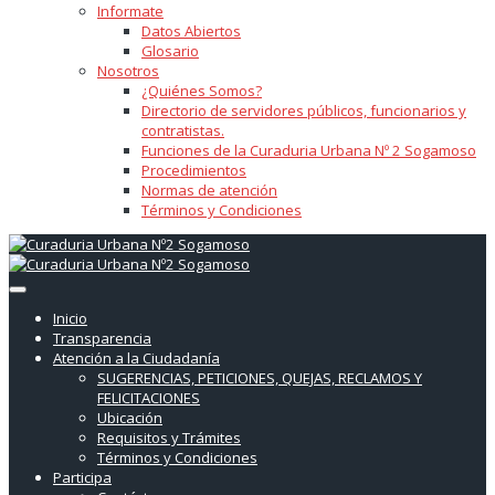
Informate
Datos Abiertos
Glosario
Nosotros
¿Quiénes Somos?
Directorio de servidores públicos, funcionarios y
contratistas.
Funciones de la Curaduria Urbana Nº 2 Sogamoso
Procedimientos
Normas de atención
Términos y Condiciones
Inicio
Transparencia
Atención a la Ciudadanía
SUGERENCIAS, PETICIONES, QUEJAS, RECLAMOS Y
FELICITACIONES
Ubicación
Requisitos y Trámites
Términos y Condiciones
Participa