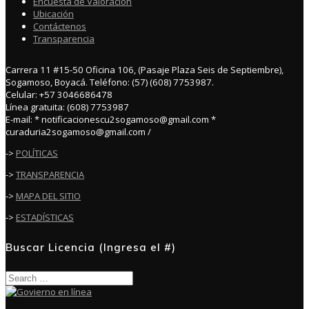
Encuesta de Valoración
Ubicación
Contáctenos
Transparencia
Carrera 11 #15-50 Oficina 106, (Pasaje Plaza Seis de Septiembre),
Sogamoso, Boyacá. Teléfono: (57) (608) 7753987.
Celular: +57 3046686478
Línea gratuita: (608) 7753987
E-mail: * notificacionescu2sogamoso@gmail.com *
curaduria2sogamoso@gmail.com /
->
POLÍTICAS
->
TRANSPARENCIA
->
MAPA DEL SITIO
->
ESTADÍSTICAS
Buscar Licencia (Ingresa el #)
Search
for: