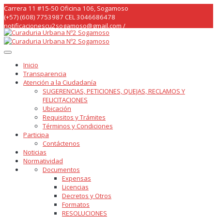
Skip
Carrera 11 #15-50 Oficina 106, Sogamoso
to
(+57) (608) 7753987 CEL 3046686478
content
notificacionescu2sogamoso@gmail.com /
curaduria2sogamoso@gmail.com /
Inicio
Transparencia
Atención a la Ciudadanía
SUGERENCIAS, PETICIONES, QUEJAS, RECLAMOS Y
FELICITACIONES
Ubicación
Requisitos y Trámites
Términos y Condiciones
Participa
Contáctenos
Noticias
Normatividad
Documentos
Expensas
Licencias
Decretos y Otros
Formatos
RESOLUCIONES