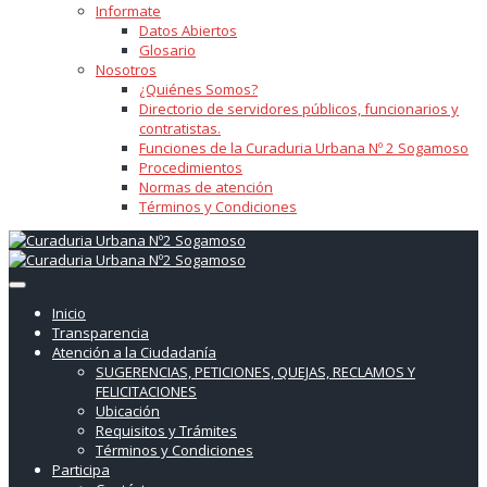
Informate
Datos Abiertos
Glosario
Nosotros
¿Quiénes Somos?
Directorio de servidores públicos, funcionarios y
contratistas.
Funciones de la Curaduria Urbana Nº 2 Sogamoso
Procedimientos
Normas de atención
Términos y Condiciones
Inicio
Transparencia
Atención a la Ciudadanía
SUGERENCIAS, PETICIONES, QUEJAS, RECLAMOS Y
FELICITACIONES
Ubicación
Requisitos y Trámites
Términos y Condiciones
Participa