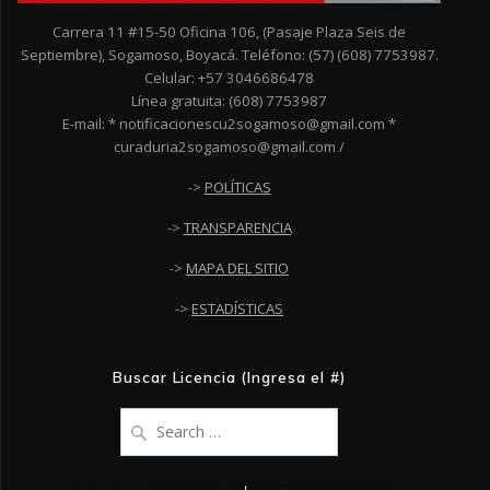
Carrera 11 #15-50 Oficina 106, (Pasaje Plaza Seis de
Septiembre), Sogamoso, Boyacá. Teléfono: (57) (608) 7753987.
Celular: +57 3046686478
Línea gratuita: (608) 7753987
E-mail: * notificacionescu2sogamoso@gmail.com *
curaduria2sogamoso@gmail.com /
->
POLÍTICAS
->
TRANSPARENCIA
->
MAPA DEL SITIO
->
ESTADÍSTICAS
Buscar Licencia (Ingresa el #)
Search
for: