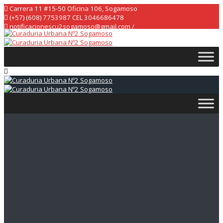
Skip
Carrera 11 #15-50 Oficina 106, Sogamoso
to
(+57) (608) 7753987 CEL 3046686478
content
notificacionescu2sogamoso@gmail.com /
curaduria2sogamoso@gmail.com /