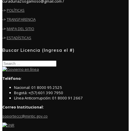
curaduria2sogamoso@gmail.com /
->
POLÍTICAS
->
TRANSPARENCIA
->
MAPA DEL SITIO
->
ESTADÍSTICAS
Buscar Licencia (Ingresa el #)
Search
for:
Teléfono
:
Nacional: 01 8000 95 2525
Bogotá: +(57) 601 390 7950
Línea Anticorrupción: 01 8000 91 2667
Correo Institucional:
soporteccc@mintic.gov.co