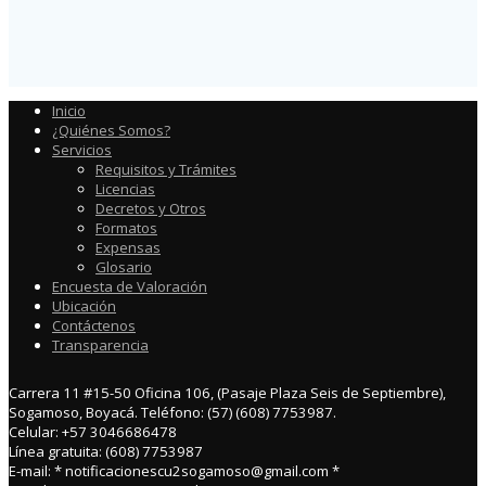
Inicio
¿Quiénes Somos?
Servicios
Requisitos y Trámites
Licencias
Decretos y Otros
Formatos
Expensas
Glosario
Encuesta de Valoración
Ubicación
Contáctenos
Transparencia
Carrera 11 #15-50 Oficina 106, (Pasaje Plaza Seis de Septiembre),
Sogamoso, Boyacá. Teléfono: (57) (608) 7753987.
Celular: +57 3046686478
Línea gratuita: (608) 7753987
E-mail: * notificacionescu2sogamoso@gmail.com *