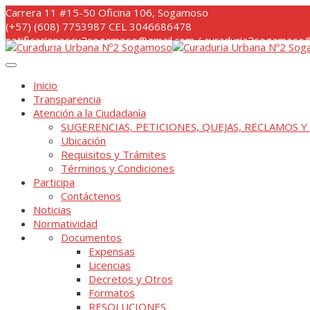
Skip
Carrera 11 #15-50 Oficina 106, Sogamoso
to
(+57) (608) 7753987 CEL 3046686478
content
notificacionescu2sogamoso@gmail.com / curaduria2sogamoso@
Inicio
Transparencia
Atención a la Ciudadanía
SUGERENCIAS, PETICIONES, QUEJAS, RECLAMOS Y
Ubicación
Requisitos y Trámites
Términos y Condiciones
Participa
Contáctenos
Noticias
Normatividad
Documentos
Expensas
Licencias
Decretos y Otros
Formatos
RESOLUCIONES