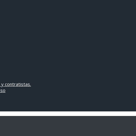
 y contratistas.
oso