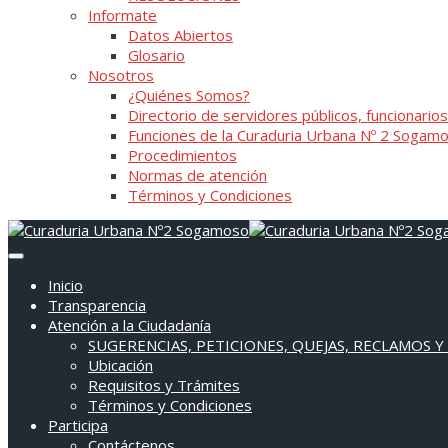
Informate
Datos Abiertos
Glosario
Nosotros
¿Quiénes Somos?
Directorio de servidores públicos, funcionarios
Funciones de la Curaduria Urbana Nº 2 Sogam
Procedimientos
Normas de atención
Términos y Condiciones
Inicio
Transparencia
Atención a la Ciudadanía
SUGERENCIAS, PETICIONES, QUEJAS, RECLAMOS Y
Ubicación
Requisitos y Trámites
Términos y Condiciones
Participa
Contáctenos