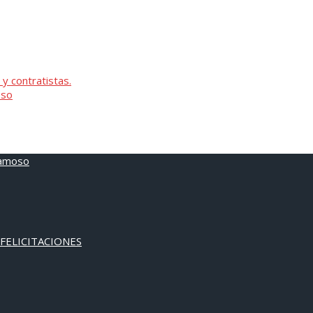
 y contratistas.
oso
 FELICITACIONES