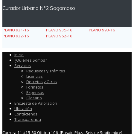
Curador Urbano N°2 Sogamoso
PLANO 931-16
PLANO 935-16
PLANO 993-16
PLANO 932-16
PLANO 952-16
Inicio
¿Quiénes Somos?
Servicios
Requisitos y Trámites
Licencias
Decretos y Otros
Formatos
Expensas
Glosario
Encuesta de Valoración
Ubicación
Contáctenos
Transparencia
Carrera 11 #15-50 Oficina 106, (Pasaje Plaza Seis de Septiembre),