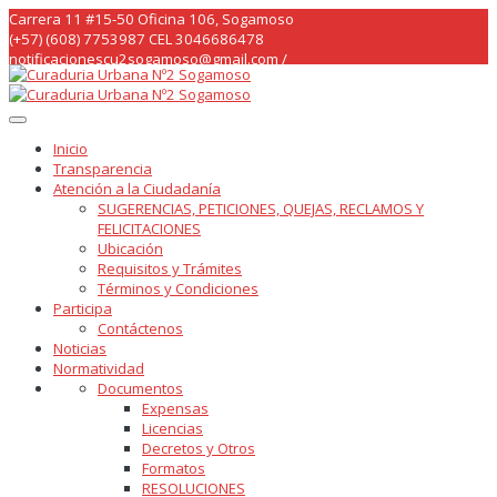
Skip
Carrera 11 #15-50 Oficina 106, Sogamoso
to
(+57) (608) 7753987 CEL 3046686478
content
notificacionescu2sogamoso@gmail.com /
curaduria2sogamoso@gmail.com /
Inicio
Transparencia
Atención a la Ciudadanía
SUGERENCIAS, PETICIONES, QUEJAS, RECLAMOS Y
FELICITACIONES
Ubicación
Requisitos y Trámites
Términos y Condiciones
Participa
Contáctenos
Noticias
Normatividad
Documentos
Expensas
Licencias
Decretos y Otros
Formatos
RESOLUCIONES