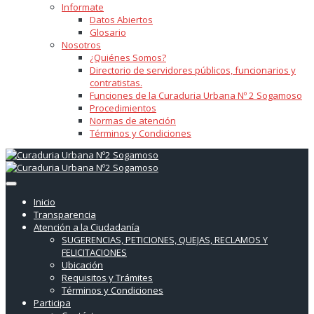
Informate
Datos Abiertos
Glosario
Nosotros
¿Quiénes Somos?
Directorio de servidores públicos, funcionarios y
contratistas.
Funciones de la Curaduria Urbana Nº 2 Sogamoso
Procedimientos
Normas de atención
Términos y Condiciones
Inicio
Transparencia
Atención a la Ciudadanía
SUGERENCIAS, PETICIONES, QUEJAS, RECLAMOS Y
FELICITACIONES
Ubicación
Requisitos y Trámites
Términos y Condiciones
Participa