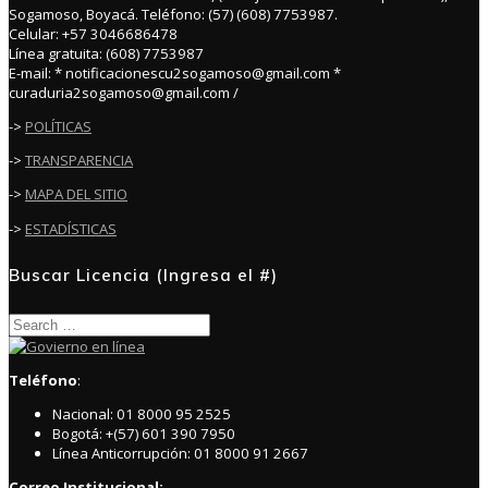
Sogamoso, Boyacá. Teléfono: (57) (608) 7753987.
Celular: +57 3046686478
Línea gratuita: (608) 7753987
E-mail: * notificacionescu2sogamoso@gmail.com *
curaduria2sogamoso@gmail.com /
->
POLÍTICAS
->
TRANSPARENCIA
->
MAPA DEL SITIO
->
ESTADÍSTICAS
Buscar Licencia (Ingresa el #)
Search
for:
Teléfono
:
Nacional: 01 8000 95 2525
Bogotá: +(57) 601 390 7950
Línea Anticorrupción: 01 8000 91 2667
Correo Institucional: