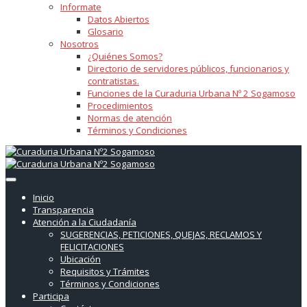
Informate
Datos Abiertos
Glosario
Nosotros
¿Quiénes Somos?
Directorio de servidores públicos, funcionarios y
contratistas.
Funciones de la Curaduria Urbana Nº 2 Sogamoso
Procedimientos
Normas de atención
Términos y Condiciones
Inicio
Transparencia
Atención a la Ciudadanía
SUGERENCIAS, PETICIONES, QUEJAS, RECLAMOS Y
FELICITACIONES
Ubicación
Requisitos y Trámites
Términos y Condiciones
Participa