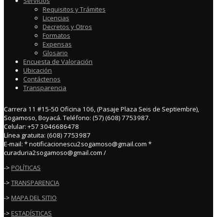
Servicios
Requisitos y Trámites
Licencias
Decretos y Otros
Formatos
Expensas
Glosario
Encuesta de Valoración
Ubicación
Contáctenos
Transparencia
Carrera 11 #15-50 Oficina 106, (Pasaje Plaza Seis de Septiembre),
Sogamoso, Boyacá. Teléfono: (57) (608) 7753987.
Celular: +57 3046686478
Línea gratuita: (608) 7753987
E-mail: * notificacionescu2sogamoso@gmail.com *
curaduria2sogamoso@gmail.com /
->
POLÍTICAS
->
TRANSPARENCIA
->
MAPA DEL SITIO
->
ESTADÍSTICAS