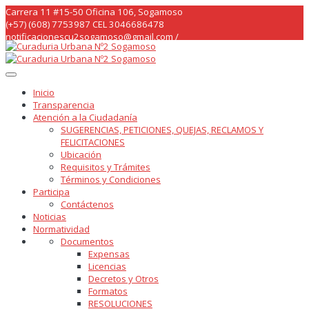
Skip
Carrera 11 #15-50 Oficina 106, Sogamoso
to
(+57) (608) 7753987 CEL 3046686478
content
notificacionescu2sogamoso@gmail.com /
curaduria2sogamoso@gmail.com /
Inicio
Transparencia
Atención a la Ciudadanía
SUGERENCIAS, PETICIONES, QUEJAS, RECLAMOS Y
FELICITACIONES
Ubicación
Requisitos y Trámites
Términos y Condiciones
Participa
Contáctenos
Noticias
Normatividad
Documentos
Expensas
Licencias
Decretos y Otros
Formatos
RESOLUCIONES