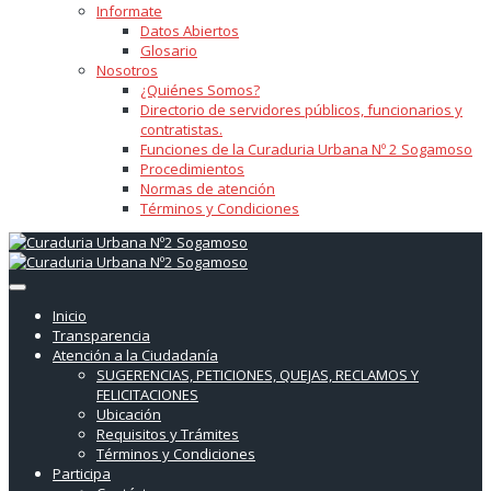
Informate
Datos Abiertos
Glosario
Nosotros
¿Quiénes Somos?
Directorio de servidores públicos, funcionarios y
contratistas.
Funciones de la Curaduria Urbana Nº 2 Sogamoso
Procedimientos
Normas de atención
Términos y Condiciones
Inicio
Transparencia
Atención a la Ciudadanía
SUGERENCIAS, PETICIONES, QUEJAS, RECLAMOS Y
FELICITACIONES
Ubicación
Requisitos y Trámites
Términos y Condiciones
Participa