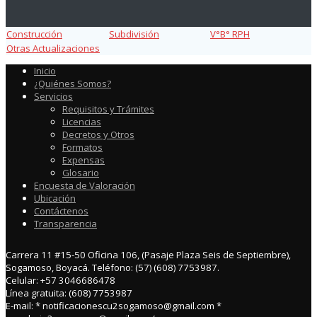
Construcción
Subdivisión
V°B° RPH
Otras Actualizaciones
Inicio
¿Quiénes Somos?
Servicios
Requisitos y Trámites
Licencias
Decretos y Otros
Formatos
Expensas
Glosario
Encuesta de Valoración
Ubicación
Contáctenos
Transparencia
Carrera 11 #15-50 Oficina 106, (Pasaje Plaza Seis de Septiembre),
Sogamoso, Boyacá. Teléfono: (57) (608) 7753987.
Celular: +57 3046686478
Línea gratuita: (608) 7753987
E-mail: * notificacionescu2sogamoso@gmail.com *