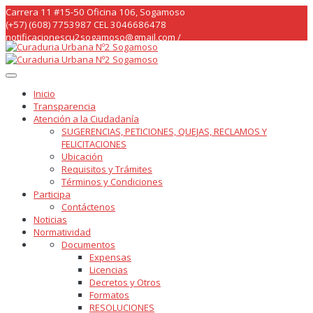
Skip
Carrera 11 #15-50 Oficina 106, Sogamoso
to
(+57) (608) 7753987 CEL 3046686478
content
notificacionescu2sogamoso@gmail.com /
curaduria2sogamoso@gmail.com /
Inicio
Transparencia
Atención a la Ciudadanía
SUGERENCIAS, PETICIONES, QUEJAS, RECLAMOS Y
FELICITACIONES
Ubicación
Requisitos y Trámites
Términos y Condiciones
Participa
Contáctenos
Noticias
Normatividad
Documentos
Expensas
Licencias
Decretos y Otros
Formatos
RESOLUCIONES