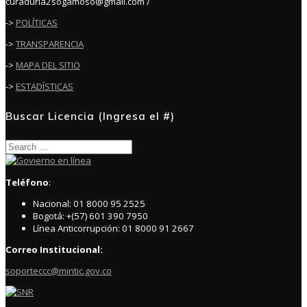
curaduria2sogamoso@gmail.com /
->
POLÍTICAS
->
TRANSPARENCIA
->
MAPA DEL SITIO
->
ESTADÍSTICAS
Buscar Licencia (Ingresa el #)
Search
for:
Teléfono
:
Nacional: 01 8000 95 2525
Bogotá: +(57) 601 390 7950
Línea Anticorrupción: 01 8000 91 2667
Correo Institucional:
soporteccc@mintic.gov.co