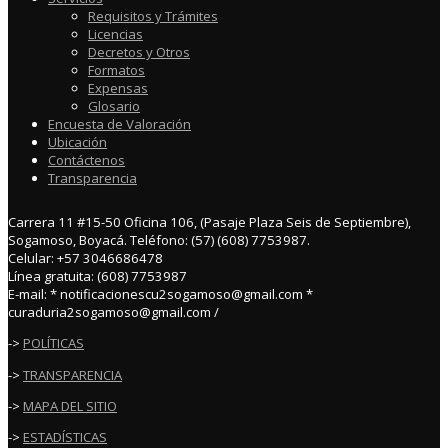
Requisitos y Trámites
Licencias
Decretos y Otros
Formatos
Expensas
Glosario
Encuesta de Valoración
Ubicación
Contáctenos
Transparencia
Carrera 11 #15-50 Oficina 106, (Pasaje Plaza Seis de Septiembre),
Sogamoso, Boyacá. Teléfono: (57) (608) 7753987.
Celular: +57 3046686478
Línea gratuita: (608) 7753987
E-mail: * notificacionescu2sogamoso@gmail.com *
curaduria2sogamoso@gmail.com /
->
POLÍTICAS
->
TRANSPARENCIA
->
MAPA DEL SITIO
->
ESTADÍSTICAS