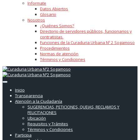
Informate
Datos Abiertos
Glosario
Nosotros
¿Quiénes Somos?
Directorio de servidores públicos, funcionarios y
contratistas.
Funciones de la Curaduria Urbana Nº 2 Sogamoso
Procedimientos
Normas de atención
Términos y Condiciones
Inicio
Transparencia
Atención a la Ciudadanía
SUGERENCIAS, PETICIONES, QUEJAS, RECLAMOS Y
FELICITACIONES
Ubicación
Requisitos y Trámites
Términos y Condiciones
Participa