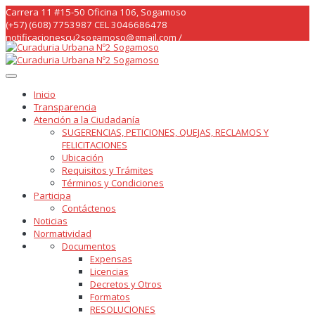
Skip
Carrera 11 #15-50 Oficina 106, Sogamoso
to
(+57) (608) 7753987 CEL 3046686478
content
notificacionescu2sogamoso@gmail.com /
curaduria2sogamoso@gmail.com /
Inicio
Transparencia
Atención a la Ciudadanía
SUGERENCIAS, PETICIONES, QUEJAS, RECLAMOS Y
FELICITACIONES
Ubicación
Requisitos y Trámites
Términos y Condiciones
Participa
Contáctenos
Noticias
Normatividad
Documentos
Expensas
Licencias
Decretos y Otros
Formatos
RESOLUCIONES