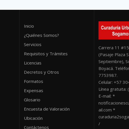
Inicio
¿Quiénes Somos?
Servicios
Carrera 11 #15
Requisitos y Trámites
(Pasaje Plaza S
Septiembre), 
Licencias
Boyacá. Teléfon
Decretos y Otros
7753987.
Formatos
Celular: +57 3
Línea gratuita
Expensas
E-mail: *
Glosario
notificacione
Encuesta de Valoración
ail.com *
curaduria2sog
Ubicación
/
Contáctenos