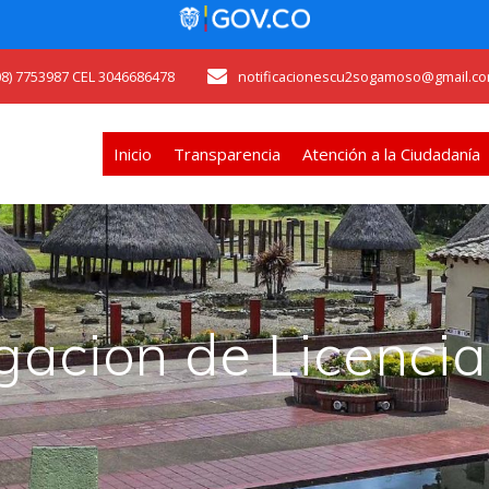
608) 7753987 CEL 3046686478
notificacionescu2sogamoso@gmail.co
Inicio
Transparencia
Atención a la Ciudadanía
acion de Licencia