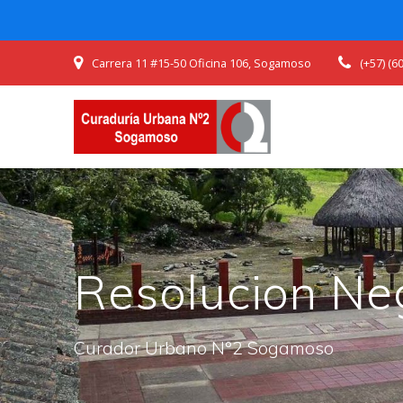
Skip
Carrera 11 #15-50 Oficina 106, Sogamoso
(+57) (
to
content
Resolucion Neg
Curador Urbano N°2 Sogamoso