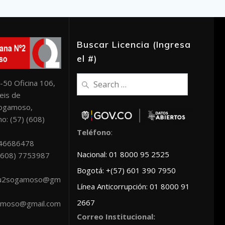
Buscar Licencia (Ingresa
el #)
Search
-50 Oficina 106,
for:
eis de
Sogamoso,
o: (57) (608)
Teléfono
:
046686478
Nacional: 01 8000 95 2525
: (608) 7753987
Bogotá: +(57) 601 390 7950
scu2sogamoso@gm
Línea Anticorrupción: 01 8000 91
2667
amoso@gmail.com
Correo Institucional: