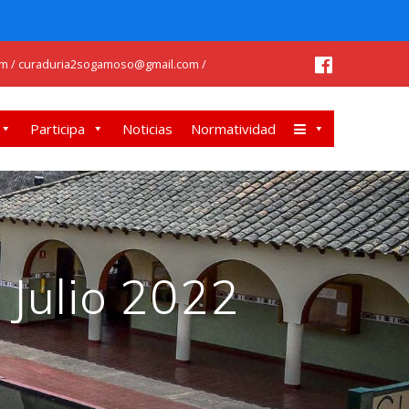
m / curaduria2sogamoso@gmail.com /
Participa
Noticias
Normatividad
 Julio 2022