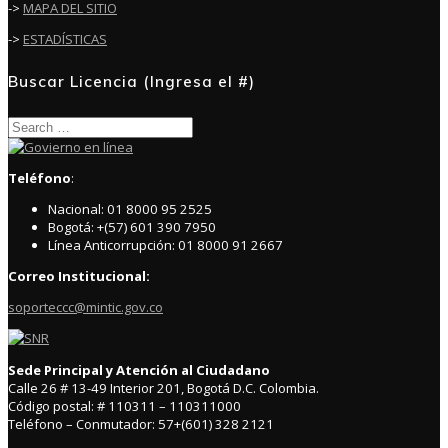
->
MAPA DEL SITIO
->
ESTADÍSTICAS
Buscar Licencia (Ingresa el #)
Search
for:
Teléfono
:
Nacional: 01 8000 95 2525
Bogotá: +(57) 601 390 7950
Línea Anticorrupción: 01 8000 91 2667
Correo Institucional:
soporteccc@mintic.gov.co
Sede Principal y Atención al Ciudadano
Calle 26 # 13-49 Interior 201, Bogotá D.C. Colombia.
Código postal: # 110311 – 110311000
Teléfono – Conmutador: 57+(601) 328 2121