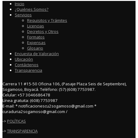
Inicio
¿Quiénes Somos?
Servicios
Requisitos y Trámites
Licencias
Decretos y Otros
Formatos
Expensas
Glosario
Encuesta de Valoración
Ubicación
Contáctenos
Transparencia
Carrera 11 #15-50 Oficina 106, (Pasaje Plaza Seis de Septiembre),
Sogamoso, Boyacá. Teléfono: (57) (608) 7753987.
Celular: +57 3046686478
Línea gratuita: (608) 7753987
E-mail: * notificacionescu2sogamoso@gmail.com *
curaduria2sogamoso@gmail.com /
->
POLÍTICAS
->
TRANSPARENCIA