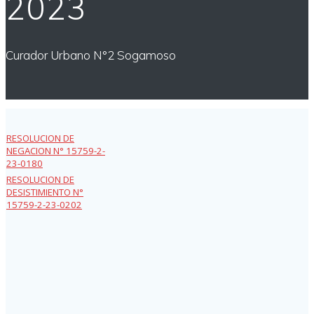
2023
Curador Urbano N°2 Sogamoso
RESOLUCION DE
NEGACION N° 15759-2-
23-0180
RESOLUCION DE
DESISTIMIENTO N°
15759-2-23-0202