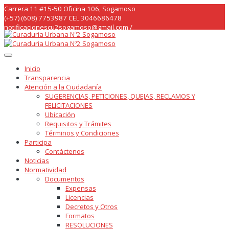
Skip
Carrera 11 #15-50 Oficina 106, Sogamoso
to
(+57) (608) 7753987 CEL 3046686478
content
notificacionescu2sogamoso@gmail.com /
curaduria2sogamoso@gmail.com /
Inicio
Transparencia
Atención a la Ciudadanía
SUGERENCIAS, PETICIONES, QUEJAS, RECLAMOS Y
FELICITACIONES
Ubicación
Requisitos y Trámites
Términos y Condiciones
Participa
Contáctenos
Noticias
Normatividad
Documentos
Expensas
Licencias
Decretos y Otros
Formatos
RESOLUCIONES