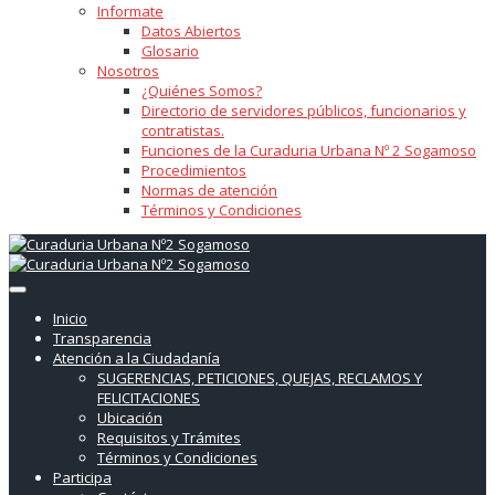
Informate
Datos Abiertos
Glosario
Nosotros
¿Quiénes Somos?
Directorio de servidores públicos, funcionarios y
contratistas.
Funciones de la Curaduria Urbana Nº 2 Sogamoso
Procedimientos
Normas de atención
Términos y Condiciones
Inicio
Transparencia
Atención a la Ciudadanía
SUGERENCIAS, PETICIONES, QUEJAS, RECLAMOS Y
FELICITACIONES
Ubicación
Requisitos y Trámites
Términos y Condiciones
Participa