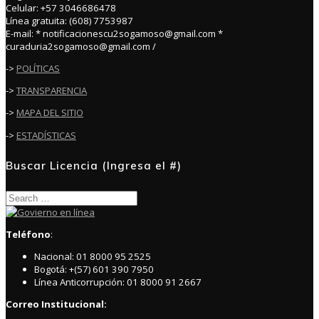
Celular: +57 3046686478
Línea gratuita: (608) 7753987
E-mail: * notificacionescu2sogamoso@gmail.com *
curaduria2sogamoso@gmail.com /
->
POLÍTICAS
->
TRANSPARENCIA
->
MAPA DEL SITIO
->
ESTADÍSTICAS
Buscar Licencia (Ingresa el #)
Search
for:
Teléfono
:
Nacional: 01 8000 95 2525
Bogotá: +(57) 601 390 7950
Línea Anticorrupción: 01 8000 91 2667
Correo Institucional: