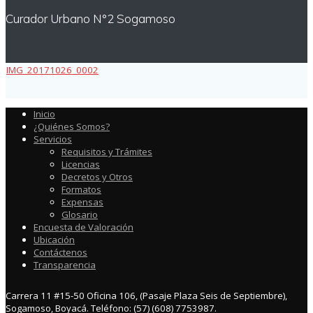
Curador Urbano N°2 Sogamoso
IMG_20171026_0002
Inicio
¿Quiénes Somos?
Servicios
Requisitos y Trámites
Licencias
Decretos y Otros
Formatos
Expensas
Glosario
Encuesta de Valoración
Ubicación
Contáctenos
Transparencia
Carrera 11 #15-50 Oficina 106, (Pasaje Plaza Seis de Septiembre),
Sogamoso, Boyacá. Teléfono: (57) (608) 7753987.