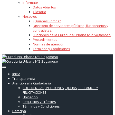
Informate
Datos Abiertos
Glosario
Nosotros
¿Quiénes Somos?
Directorio de servidores públicos, funcionarios y
contratistas.
Funciones de la Curaduria Urbana Nº 2 Sogamoso
Procedimientos
Normas de atención
Términos y Condiciones
Inicio
Transparencia
Atención a la Ciudadanía
SUGERENCIAS, PETICIONES, QUEJAS, RECLAMOS Y
FELICITACIONES
Ubicación
Requisitos y Trámites
Términos y Condiciones
Participa