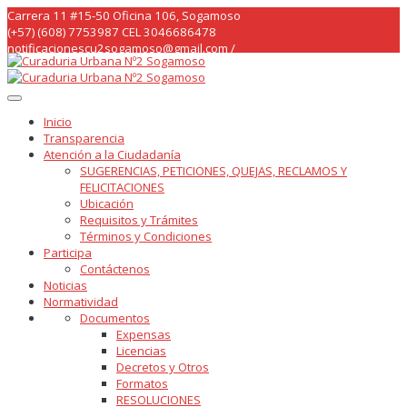
Skip
Carrera 11 #15-50 Oficina 106, Sogamoso
to
(+57) (608) 7753987 CEL 3046686478
content
notificacionescu2sogamoso@gmail.com /
curaduria2sogamoso@gmail.com /
Inicio
Transparencia
Atención a la Ciudadanía
SUGERENCIAS, PETICIONES, QUEJAS, RECLAMOS Y
FELICITACIONES
Ubicación
Requisitos y Trámites
Términos y Condiciones
Participa
Contáctenos
Noticias
Normatividad
Documentos
Expensas
Licencias
Decretos y Otros
Formatos
RESOLUCIONES