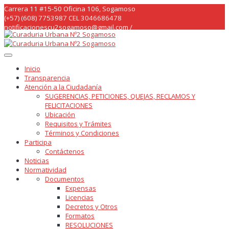
Skip
Carrera 11 #15-50 Oficina 106, Sogamoso
to
(+57) (608) 7753987 CEL 3046686478
content
notificacionescu2sogamoso@gmail.com /
curaduria2sogamoso@gmail.com /
Inicio
Transparencia
Atención a la Ciudadanía
SUGERENCIAS, PETICIONES, QUEJAS, RECLAMOS Y
FELICITACIONES
Ubicación
Requisitos y Trámites
Términos y Condiciones
Participa
Contáctenos
Noticias
Normatividad
Documentos
Expensas
Licencias
Decretos y Otros
Formatos
RESOLUCIONES