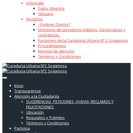
Informate
Datos Abiertos
Glosario
Nosotros
¿Quiénes Somos?
Directorio de servidores públicos, funcionarios y
contratistas.
Funciones de la Curaduria Urbana Nº 2 Sogamoso
Procedimientos
Normas de atención
Términos y Condiciones
Inicio
Transparencia
Atención a la Ciudadanía
SUGERENCIAS, PETICIONES, QUEJAS, RECLAMOS Y
FELICITACIONES
Ubicación
Requisitos y Trámites
Términos y Condiciones
Participa