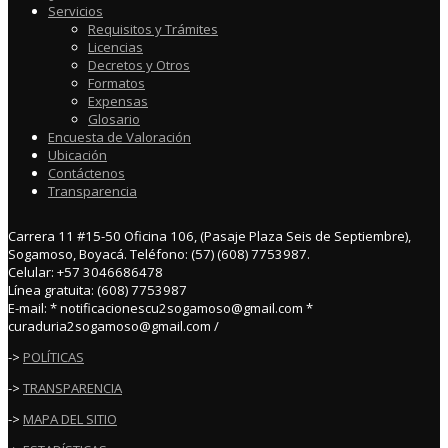
Servicios
Requisitos y Trámites
Licencias
Decretos y Otros
Formatos
Expensas
Glosario
Encuesta de Valoración
Ubicación
Contáctenos
Transparencia
Carrera 11 #15-50 Oficina 106, (Pasaje Plaza Seis de Septiembre),
Sogamoso, Boyacá. Teléfono: (57) (608) 7753987.
Celular: +57 3046686478
Línea gratuita: (608) 7753987
E-mail: * notificacionescu2sogamoso@gmail.com *
curaduria2sogamoso@gmail.com /
->
POLÍTICAS
->
TRANSPARENCIA
->
MAPA DEL SITIO